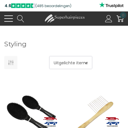
4.6
(485 beoordelingen)
0
Styling