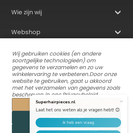
Wie zijn wij
Webshop
Aanmelden en sociale media
Wij gebruiken cookies (en andere
soortgelijke technologieën) om
gegevens te verzamelen en zo uw
winkelervaring te verbeteren.
Door onze
website te gebruiken, gaat u akkoord
met het verzamelen van gegevens zoals
beschreven in ons
Privacybeleid
.
Instellingen
Alles afwijzen
Gegevensvoorkeuren aanpassen
|
Verzending, retouren en garantie
|
Privacy
|
Alle cookies aanvaarden
Algemene voorwaarden