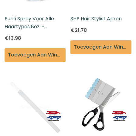
Purifi Spray Voor Alle
SHP Hair Stylist Apron
Haartypes 8oz. -
€21,78
Essentials Van
€13,98
BeautiMark
Toevoegen Aan Winkelmandje
Toevoegen Aan Winkelmandje