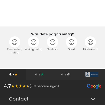
Was deze pagina nuttig?
Zeer weinig
Weinig nuttig
Neutraal
Goed
Uitstekend
nuttig
4.7
4.7
4.7
4.7
(
763
beoordelingen)
Contact