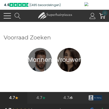
4.6
(485 beoordelingen)
0
Voorraad Zoeken
M
annen
V
rouwen
4.7
4.7
4.7