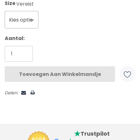
Size
Vereist
Kies optie
Huidige
Aantal:
voorraad:
Delen:
Trustpilot