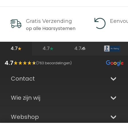
Gratis Verzending
Eenvou
op alle Haarsystemen
4.7
4.7
4.7
4.7
(
763
beoordelingen)
Contact
Wie zijn wij
Webshop