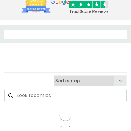
TrustScore:
Reviews:
<
>