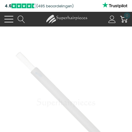
4.6
(485 beoordelingen)
0