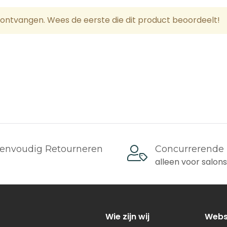
uitsland, België, Oostenrijk, Denemarken, Luxemburg
ontvangen. Wees de eerste die dit product beoordeelt!
n)
n 0€ - 99€: verzendkosten 10€
100€: Gratis verzending
n)
envoudig Retourneren
Concurrerende 
n 0€ - 99€: verzendkosten 20€
alleen voor salon
 100€: 5€
osten
Wie zijn wij
Web