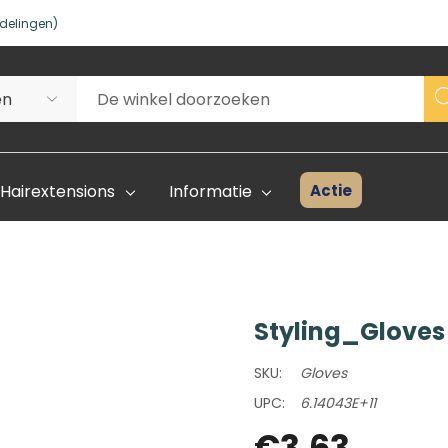
delingen)
Actie
Hairextensions
Informatie
Styling_Gloves
Superhair Creator
Voorraad 
SKU:
Gloves
Start Hier
Kleurenka
UPC:
6.14043E+11
FAQ
€3,63