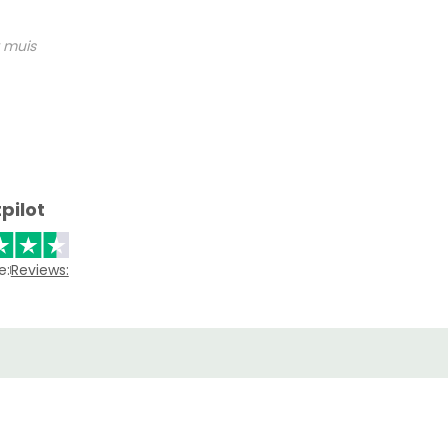
 muis
pilot
e:
Reviews: