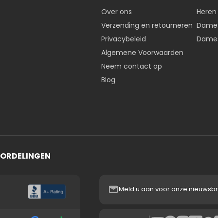
, Polen, Tsjechië, Portugal
Over ons
Heren
Verzending en retourneren
Dames
n)
Privacybeleid
Dames
n 0€ - 99€: verzendkosten 20€
Algemene Voorwaarden
Neem contact op
 100€: 5€
Blog
osten
oatië, Estland, Letland, Litouwen, Roemenië, Slowakije, Slov
n)
OORDELINGEN
n 0€ - 99€: verzendkosten 30€
100€: 15€
Meld u aan voor onze nieuwsbr
----------------------