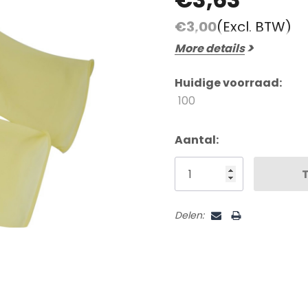
Beoordelingen En Getuigenissen
€3,00
(Excl. BTW)
Contact
More details
Verzending En Retourneren
Blog
Huidige voorraad:
100
Aantal:
Delen: