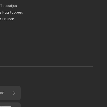
 Toupetjes
 Haartoppers
 Pruiken
enië, Griekenland
ief