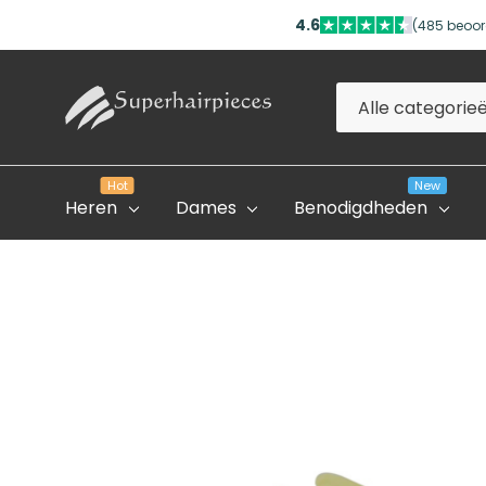
4.6
(485 beoor
Alle
Zoeken
categorieën
Hot
New
Heren
Dames
Benodigdheden
Evolve Global Academy
Onze Partner Salons
Professioneel Account