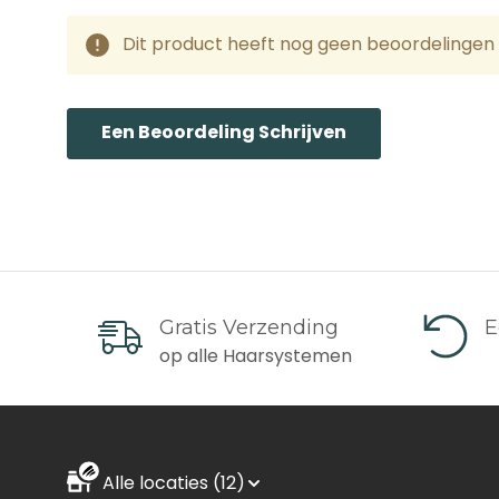
Nederland, Frankrijk, D
Dit product heeft nog geen beoordelingen 
Via DPD/UPS (1-3 dage
Bij bestelwaarde tusse
Een Beoordeling Schrijven
Bij bestelwaarde vanaf 
Spanje, Italië
Via DPD/UPS (2-4 dage
Gratis Verzending
E
Bij bestelwaarde tusse
op alle Haarsystemen
Bij bestelwaarde vanaf
Zone 2 Levertijd en K
Alle locaties (12)