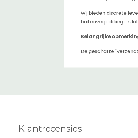
Wij bieden discrete lev
buitenverpakking en lab
Belangrijke opmerkin
De geschatte "verzendt
afrekenpagina. Dit is de
tussen magazijnen als 
De geschatte "levertijd
de zending is verzonden 
niet garanderen, daarom
*Alle weergegeven lever
Klantrecensies
Zone 1 Levertijd en Ko