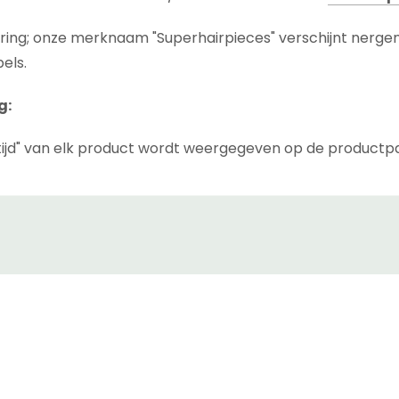
ering; onze merknaam "Superhairpieces" verschijnt nerge
els.
g:
ijd" van elk product wordt weergegeven op de productp
 tijd die nodig is voordat het product wordt verzonden, inc
we het product niet op voorraad hebben in ons magazijn i
" van de zending is de tijd die het pakket nodig heeft om 
(afhankelijk van de landzone en koerier die u kiest). Koer
 kunnen wij dat ook niet doen.
tijden en verzendtijden zijn in werkdagen.
sten