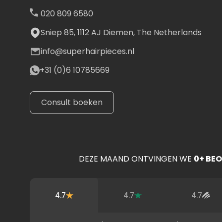
Ierland, Zweden, Finland
020 809 6580
Via DPD/UPS (2-4 dage
Sniep 85, 1112 AJ Diemen, The Netherlands
Bij bestelwaarde tusse
info@superhairpieces.nl
+31 (0)6 10785669
Bij bestelwaarde vanaf
Zone 3 Levertijd en K
Consult boeken
Hongarije, Bulgarije, Kr
Via DPD/UPS (3-5 dage
DEZE MAAND ONTVINGEN WE
0
+ BE
Bij bestelwaarde tusse
Bij bestelwaarde vanaf 
4.7
4.7
4.7
--------------------