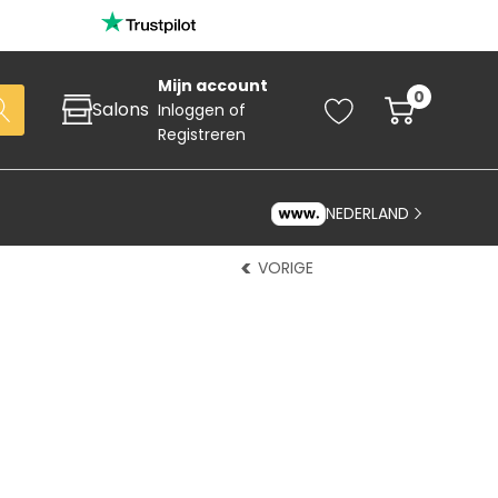
Mijn account
0
Salons
Inloggen
of
Registreren
NEDERLAND
VORIGE
Zoeken
art