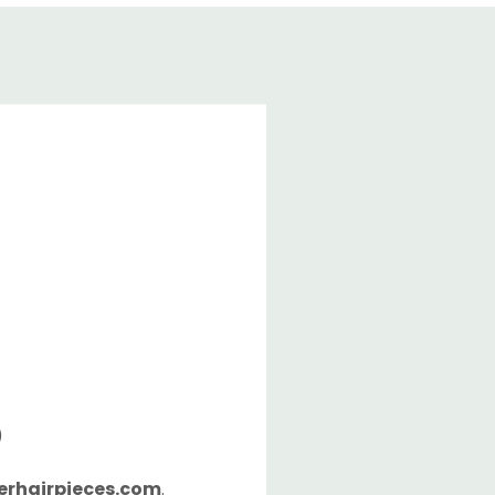
)
rhairpieces.com
.