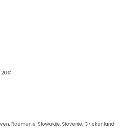
n 20€
touwen, Roemenië, Slowakije, Slovenië, Griekenland