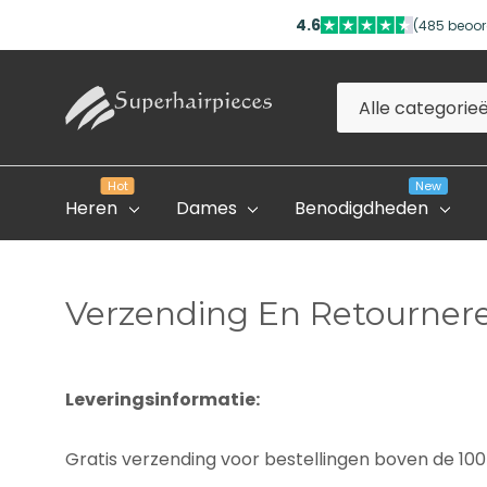
4.6
(485 beoor
Alle
Zoeken
categorieën
Hot
New
Heren
Dames
Benodigdheden
Verzending En Retourner
Evolve Global Academy
Leveringsinformatie:
Onze Partner Salons
Professioneel Account
Gratis verzending voor bestellingen boven de 100