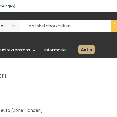
delingen)
Actie
Hairextensions
Informatie
en
Superhair Creator
Voorraad 
Start Hier
Kleurenka
FAQ
 euro (Zone 1 landen)