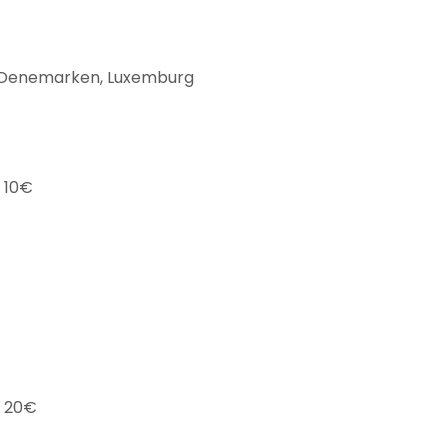
jk, Denemarken, Luxemburg
 10€
n 20€