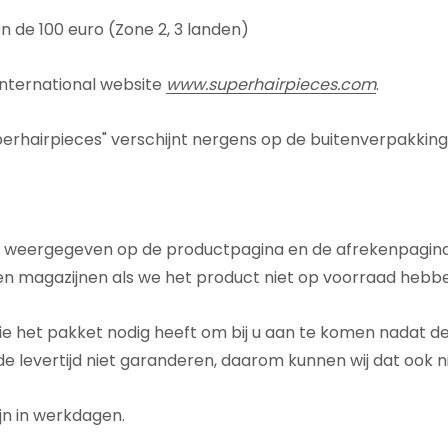
Beoordelingen En Getuigenissen
 de 100 euro (Zone 2, 3 landen)
Contact
Verzending En Retourneren
International website
www.superhairpieces.com
.
Blog
erhairpieces" verschijnt nergens op de buitenverpakking 
 weergegeven op de productpagina en de afrekenpagina. Di
sen magazijnen als we het product niet op voorraad hebbe
d die het pakket nodig heeft om bij u aan te komen nadat d
 de levertijd niet garanderen, daarom kunnen wij dat ook n
jn in werkdagen.