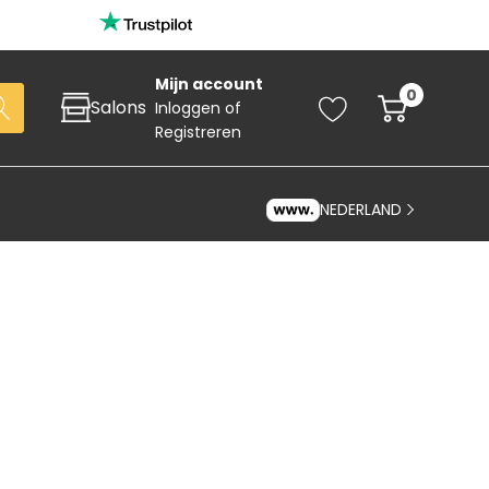
Mijn account
0
Salons
Inloggen
of
Registreren
NEDERLAND
Zoeken
art