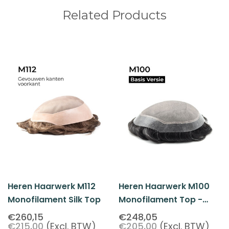
Related Products
Heren Haarwerk M112
Heren Haarwerk M100
Monofilament Silk Top
Monofilament Top -
Basisversie
€260,15
€248,05
€215,00
(Excl. BTW)
€205,00
(Excl. BTW)