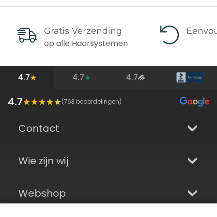
Gratis Verzending
Eenvou
op alle Haarsystemen
4.7
4.7
4.7
4.7
(
763
beoordelingen)
Contact
Wie zijn wij
Webshop