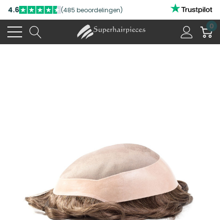
4.6
(485 beoordelingen)
0