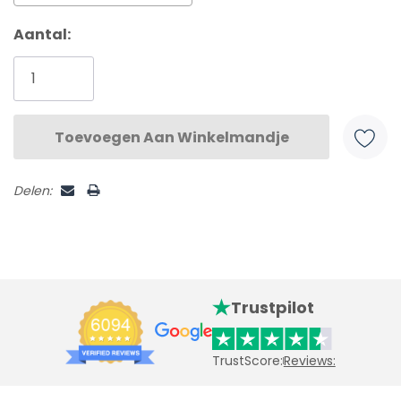
Huidige
Aantal:
voorraad:
Delen:
Trustpilot
TrustScore:
Reviews: