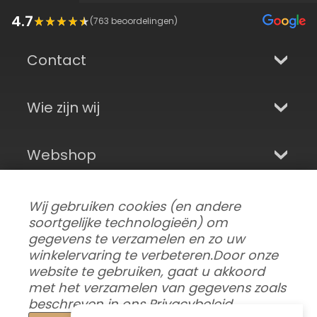
4.7
(
763
beoordelingen)
Contact
Wie zijn wij
Webshop
Aanmelden en sociale media
Wij gebruiken cookies (en andere
soortgelijke technologieën) om
gegevens te verzamelen en zo uw
winkelervaring te verbeteren.
Door onze
website te gebruiken, gaat u akkoord
met het verzamelen van gegevens zoals
beschreven in ons
Privacybeleid
.