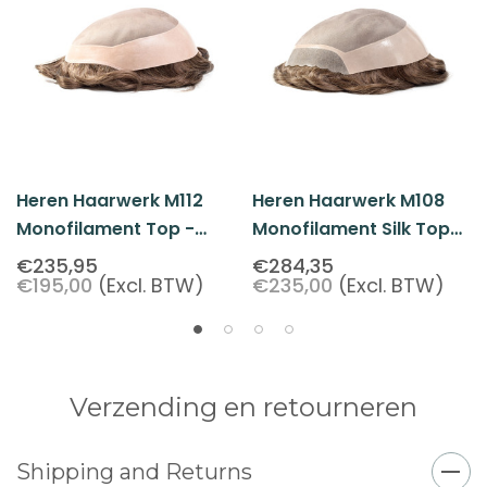
Heren Haarwerk M112
Heren Haarwerk M108
Monofilament Top -
Monofilament Silk Top
Basisversie
Van Echt Haar
€235,95
€284,35
€195,00
(Excl. BTW)
€235,00
(Excl. BTW)
Verzending en retourneren
Shipping and Returns