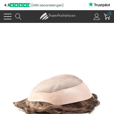
4.6
(485 beoordelingen)
0