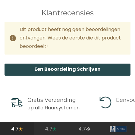
Klantrecensies
Dit product heeft nog geen beoordelingen
ontvangen. Wees de eerste die dit product
beoordeelt!
Een Beoordeling Schrijven
Gratis Verzending
Eenvou
op alle Haarsystemen
4.7
4.7
4.7