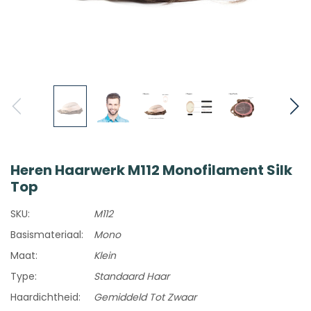
Heren Haarwerk M112 Monofilament Silk
Top
SKU:
M112
Basismateriaal:
Mono
Maat:
Klein
Type:
Standaard Haar
Haardichtheid:
Gemiddeld Tot Zwaar