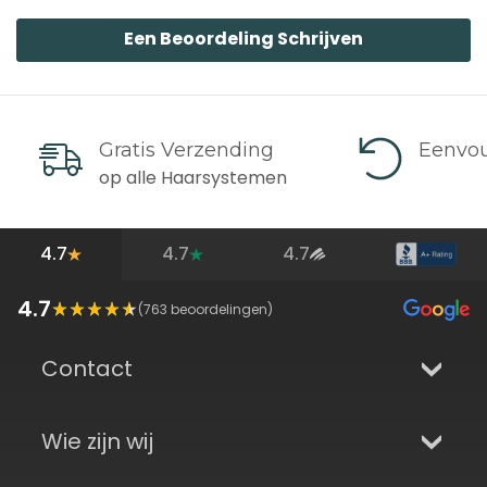
Een Beoordeling Schrijven
Gratis Verzending
Eenvou
op alle Haarsystemen
4.7
4.7
4.7
4.7
(
763
beoordelingen)
Contact
Wie zijn wij