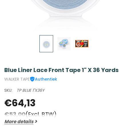
Blue Liner Lace Front Tape 1" X 36 Yards
WALKER TAPE
Authentiek
SKU:
TP BLUE 1"X36Y
€64,13
€53,00
(Excl. BTW)
More details