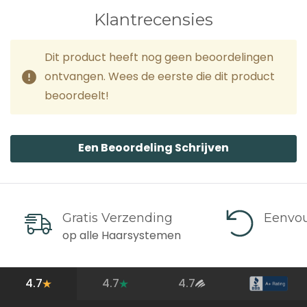
Klantrecensies
Dit product heeft nog geen beoordelingen
ontvangen. Wees de eerste die dit product
beoordeelt!
Een Beoordeling Schrijven
Gratis Verzending
Eenvou
op alle Haarsystemen
4.7
4.7
4.7