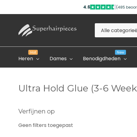
4.6
(485 beoor
Alle
Zoeken
categorieën
Hot
New
Heren
Dames
Benodigdheden
Ultra Hold Glue (3-6 Week
Evolve Global Academy
Verfijnen op
Onze Partner Salons
Geen filters toegepast
Professioneel Account