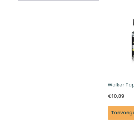
Aanvraagformulier
Walker Tap
Lijm 0.5oz
€10,89