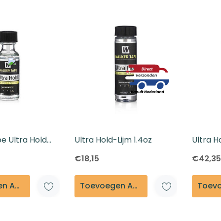
Beoordelingen En Getuigenissen
Contact
Verzending En Retourneren
Blog
e Ultra Hold
Ultra Hold-Lijm 1.4oz
Ultra H
€18,15
€42,35
Toevoegen Aan Winkelmandje
Toevoegen Aan Winkelmandje