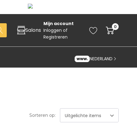
Mijn account
0
Salons
Inloggen
of
Registreren
NEDERLAND
Zoeken
Sorteren op:
art