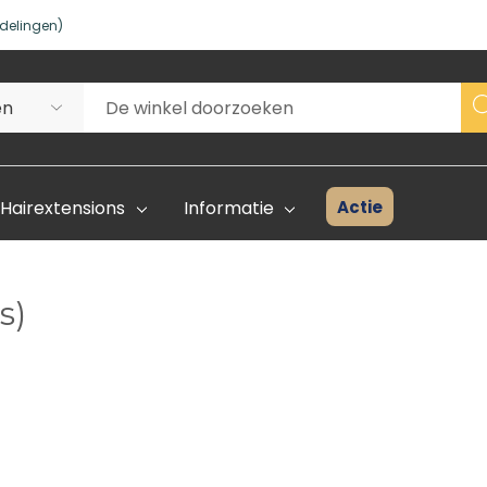
delingen)
Actie
Hairextensions
Informatie
s)
Superhair Creator
Voorraad 
Start Hier
Kleurenka
FAQ