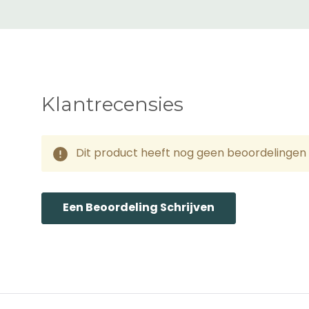
De geschatte "levertijd
de zending is verzonden 
niet garanderen, daarom
*Alle weergegeven lever
Klantrecensies
Zone 1 Levertijd en Ko
Nederland, Frankrijk, D
Dit product heeft nog geen beoordelingen 
Via DPD/UPS (1-3 dage
Bij bestelwaarde tusse
Een Beoordeling Schrijven
Bij bestelwaarde vanaf 
Spanje, Italië
Via DPD/UPS (2-4 dage