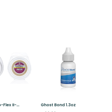
-Flex II-
Ghost Bond 1.3oz
n