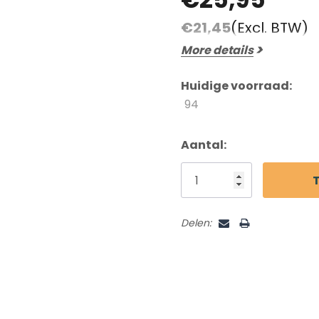
Beoordelingen En Getuigenissen
€21,45
(Excl. BTW)
Contact
More details
Verzending En Retourneren
Blog
Huidige voorraad:
94
Aantal:
Delen: