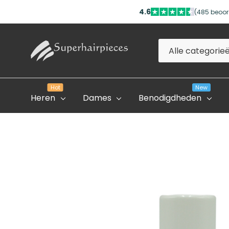
4.6
(485 beoor
Alle
Zoeken
categorieën
Hot
New
Heren
Dames
Benodigdheden
Evolve Global Academy
Onze Partner Salons
Professioneel Account