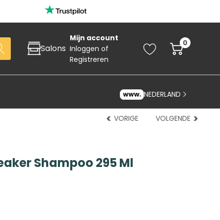
Mijn account
0
Salons
Inloggen
of
Registreren
NEDERLAND
VORIGE
VOLGENDE
eaker Shampoo 295 Ml
Zoeken
art