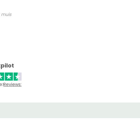
 muis
pilot
e:
Reviews: