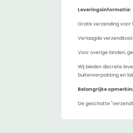
Leveringsinformatie:
Gratis verzending voor 
Verlaagde verzendkoste
Voor overige landen, ge
Wij bieden discrete lev
buitenverpakking en lab
Belangrijke opmerkin
De geschatte "verzendt
afrekenpagina. Dit is de
tussen magazijnen als 