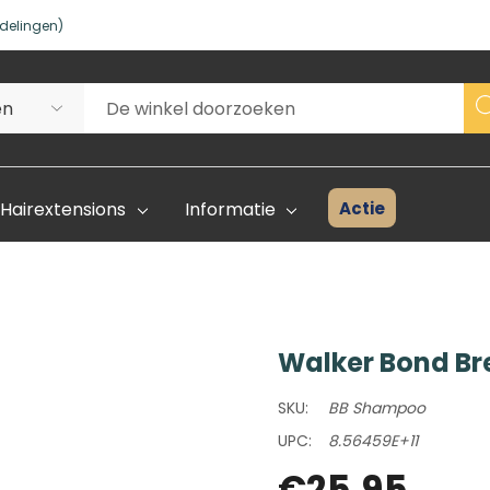
delingen)
Actie
Hairextensions
Informatie
Walker Bond Br
Superhair Creator
Voorraad 
SKU:
BB Shampoo
Start Hier
Kleurenka
UPC:
8.56459E+11
FAQ
€25,95