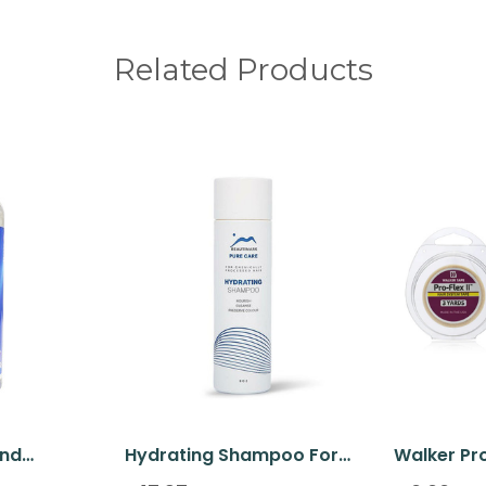
Related Products
ond
Hydrating Shampoo For
Walker Pro
Ml
Human Hair & Prime
Taperolle