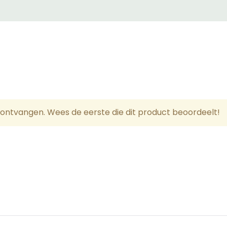
" van de zending is de tijd die het pakket nodig heeft om 
(afhankelijk van de landzone en koerier die u kiest). Koer
 kunnen wij dat ook niet doen.
tijden en verzendtijden zijn in werkdagen.
sten
uitsland, België, Oostenrijk, Denemarken, Luxemburg
ontvangen. Wees de eerste die dit product beoordeelt!
n)
n 0€ - 99€: verzendkosten 10€
100€: Gratis verzending
n)