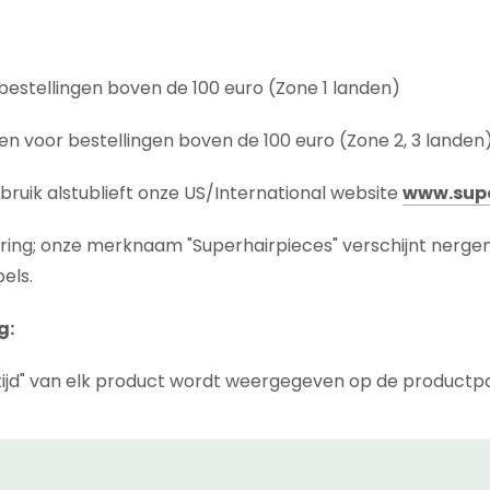
bestellingen boven de 100 euro (Zone 1 landen)
n voor bestellingen boven de 100 euro (Zone 2, 3 landen
bruik alstublieft onze US/International website
www.supe
ering; onze merknaam "Superhairpieces" verschijnt nerge
els.
g:
ijd" van elk product wordt weergegeven op de productp
 tijd die nodig is voordat het product wordt verzonden, inc
we het product niet op voorraad hebben in ons magazijn i