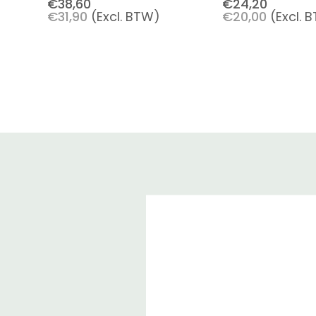
€38,60
€24,20
€31,90
(Excl. BTW)
€20,00
(Excl. 
236 Ml