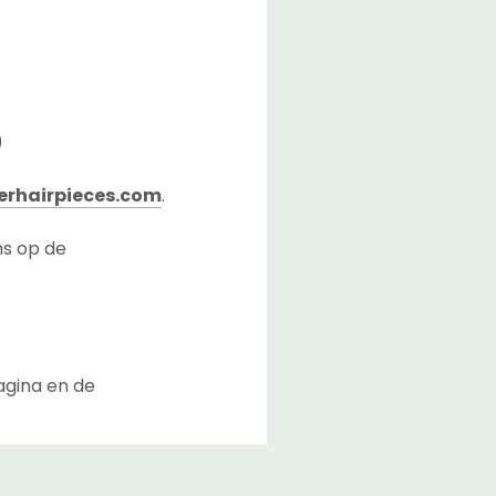
)
rhairpieces.com
.
ns op de
agina en de
lusief de overdrachttijd
n Nederland.