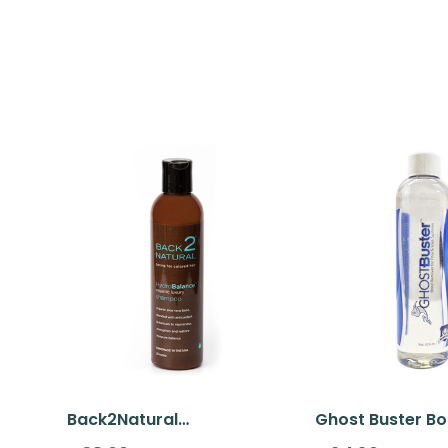
Back2Natural
Ghost Buster B
HydroBalance Shampoo
Remover 236.5 