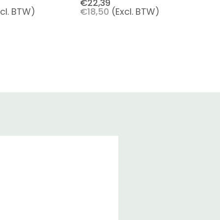
€22,39
xcl. BTW)
€18,50
(Excl. BTW)