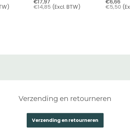
€17,97
€6,66
BTW)
€14,85
(Excl. BTW)
€5,50
(E
Blends 236 Ml - Pure Care
By BeautiMark
Verzending en retourneren
Verzending en retourneren