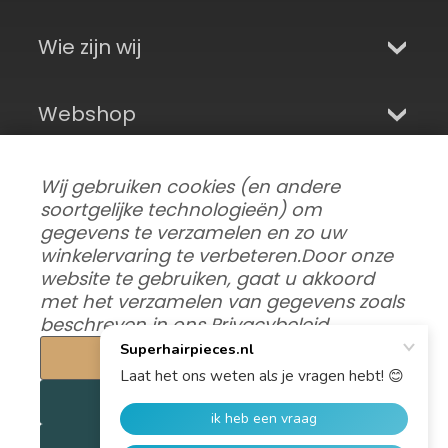
Wie zijn wij
Webshop
Aanmelden en sociale media
Wij gebruiken cookies (en andere
soortgelijke technologieën) om
gegevens te verzamelen en zo uw
winkelervaring te verbeteren.
Door onze
website te gebruiken, gaat u akkoord
met het verzamelen van gegevens zoals
beschreven in ons
Privacybeleid
.
Instellingen
Alles afwijzen
Gegevensvoorkeuren aanpassen
|
Verzending, retouren en garantie
|
Privacy
|
Alle cookies aanvaarden