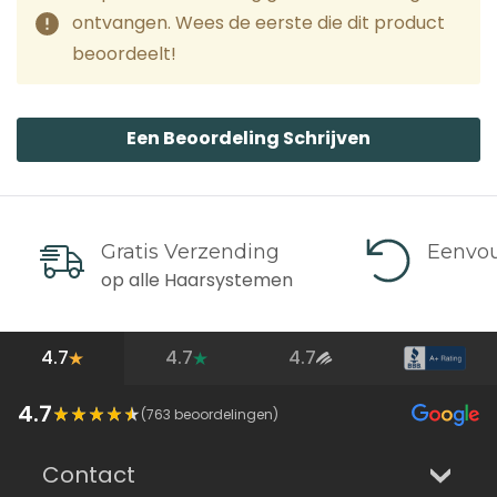
ontvangen. Wees de eerste die dit product
beoordeelt!
Een Beoordeling Schrijven
Gratis Verzending
Eenvou
op alle Haarsystemen
4.7
4.7
4.7
4.7
(
763
beoordelingen)
Contact