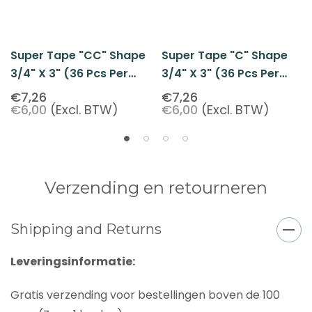
Super Tape "CC" Shape
Super Tape "C" Shape
3/4" X 3" (36 Pcs Per
3/4" X 3" (36 Pcs Per
Pack)
Pack)
€7,26
€7,26
€6,00
(Excl. BTW)
€6,00
(Excl. BTW)
Verzending en retourneren
Shipping and Returns
Leveringsinformatie:
Gratis verzending voor bestellingen boven de 100