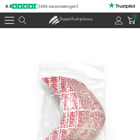
4.6
(485 beoordelingen)
0