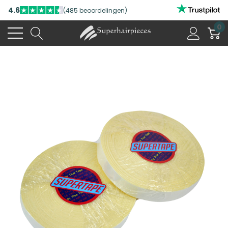
4.6
(485 beoordelingen)
0