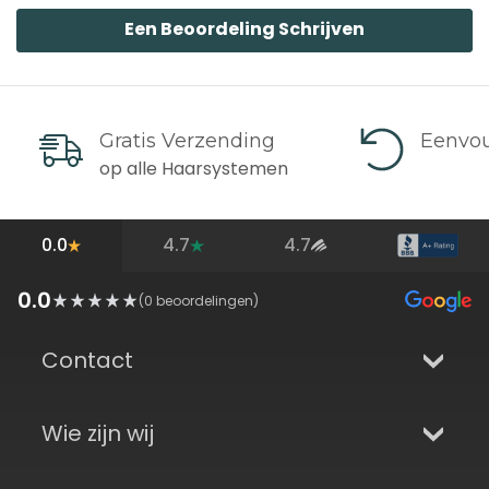
Een Beoordeling Schrijven
Gratis Verzending
Eenvou
op alle Haarsystemen
0.0
4.7
4.7
0.0
(
0
beoordelingen)
Contact
Wie zijn wij