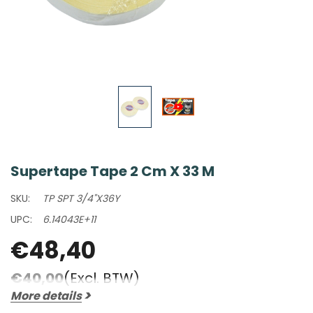
Supertape Tape 2 Cm X 33 M
SKU:
TP SPT 3/4"X36Y
UPC:
6.14043E+11
€48,40
€40,00
(Excl. BTW)
More details