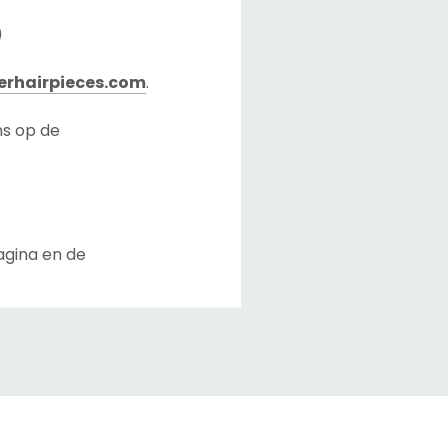
)
rhairpieces.com
.
ns op de
agina en de
lusief de overdrachttijd
n Nederland.
bij u aan te komen nadat
iers kunnen de levertijd