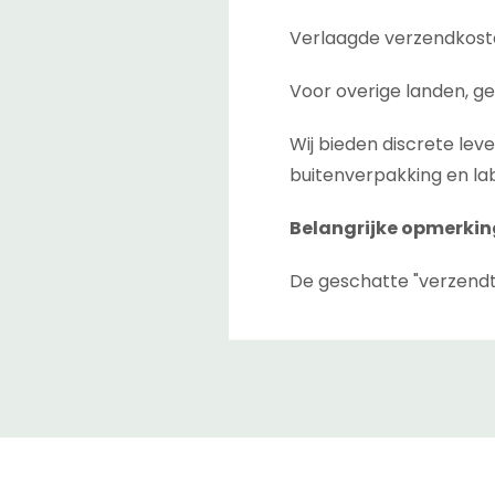
Verlaagde verzendkoste
Voor overige landen, ge
Wij bieden discrete lev
buitenverpakking en lab
Belangrijke opmerkin
De geschatte "verzendt
afrekenpagina. Dit is de
tussen magazijnen als 
De geschatte "levertijd
de zending is verzonden 
niet garanderen, daarom