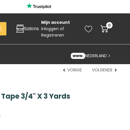
Mijn account
0
Salons
Inloggen
of
Registreren
NEDERLAND
VORIGE
VOLGENDE
 Tape 3/4" X 3 Yards
Zoeken
art