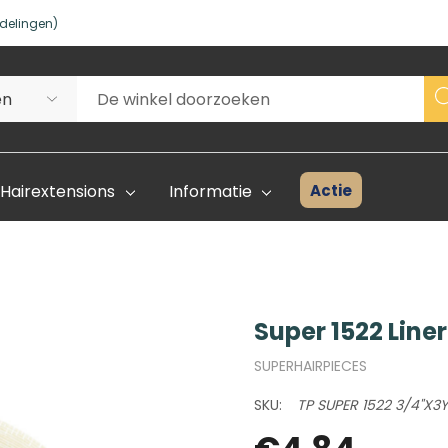
delingen)
Actie
Hairextensions
Informatie
Super 1522 Liner
Superhair Creator
Voorraad 
SUPERHAIRPIECES
Start Hier
Kleurenka
SKU:
TP SUPER 1522 3/4"X3Y
FAQ