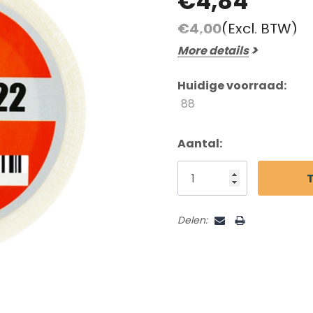
€4,84
Beoordelingen En Getuigenissen
€4,00
(Excl. BTW)
Contact
More details
Verzending En Retourneren
Blog
Huidige voorraad:
88
Aantal:
Delen: