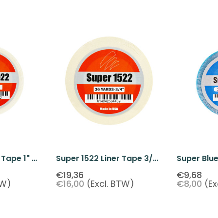
 Tape 1" X
Super 1522 Liner Tape 3/4"
Super Blue
X 36 Yards
Front Tape
€19,36
€9,68
TW)
€16,00
(Excl. BTW)
€8,00
(Ex