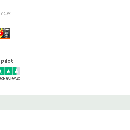
 muis
pilot
e:
Reviews: