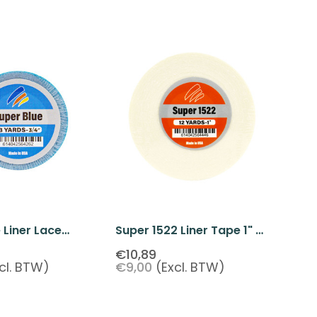
 Liner Lace
Super 1522 Liner Tape 1" X
 3/4" X 3 Yards
12 Yards
€10,89
cl. BTW)
€9,00
(Excl. BTW)