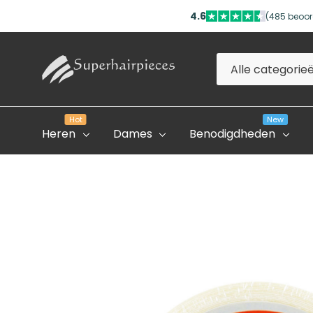
4.6
(485 beoor
Alle
Zoeken
categorieën
Hot
New
Heren
Dames
Benodigdheden
Evolve Global Academy
Onze Partner Salons
Professioneel Account