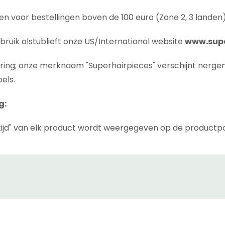
n voor bestellingen boven de 100 euro (Zone 2, 3 landen
bruik alstublieft onze US/International website
www.supe
ering; onze merknaam "Superhairpieces" verschijnt nerge
els.
g:
ijd" van elk product wordt weergegeven op de productp
 tijd die nodig is voordat het product wordt verzonden, inc
we het product niet op voorraad hebben in ons magazijn i
" van de zending is de tijd die het pakket nodig heeft om 
(afhankelijk van de landzone en koerier die u kiest). Koer
 kunnen wij dat ook niet doen.