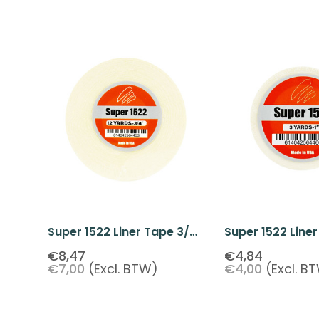
Super 1522 Liner Tape 3/4"
Super 1522 Liner
X 12 Yards
3 Yards
€8,47
€4,84
€7,00
(Excl. BTW)
€4,00
(Excl. B