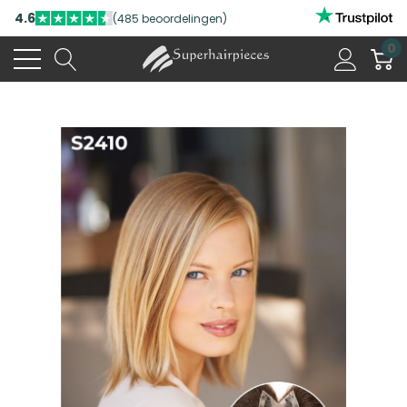
4.6
(485 beoordelingen)
0