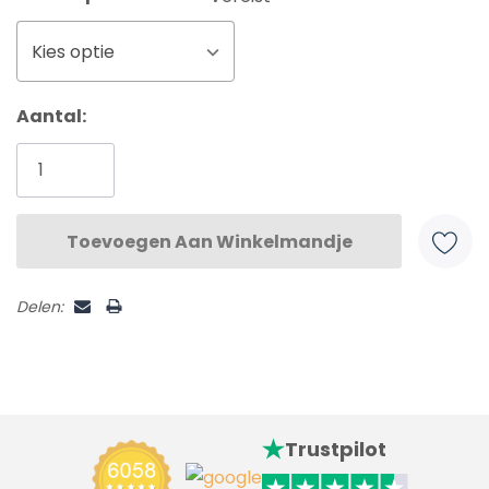
Kies optie
Huidige
Aantal:
voorraad:
Delen:
Trustpilot