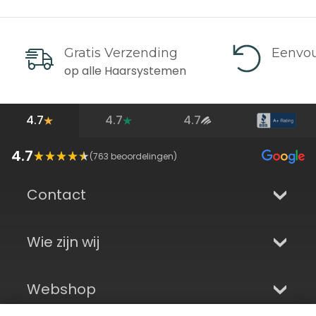
Gratis Verzending
Eenvou
op alle Haarsystemen
4.7
4.7
4.7
4.7
(
763
beoordelingen)
Contact
Wie zijn wij
Webshop