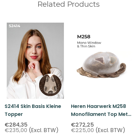
Related Products
S2414 Skin Basis Kleine
Heren Haarwerk M258
Topper
Monofilament Top Met
Skin Basis
€284,35
€272,25
€235,00
(Excl. BTW)
€225,00
(Excl. BTW)