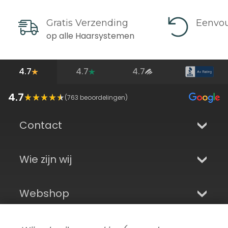
Gratis Verzending
Eenvou
op alle Haarsystemen
4.7
4.7
4.7
4.7
(
763
beoordelingen)
Contact
Wie zijn wij
Webshop
Aanmelden en sociale media