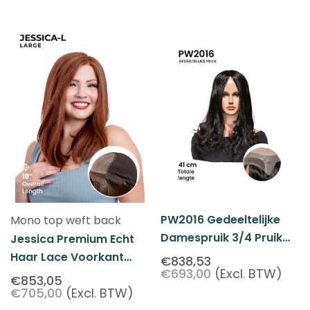
PW2016 Gedeeltelijke
Mono top weft back
Damespruik 3/4 Pruik
Jessica Premium Echt
Menselijk Haar
Haar Lace Voorkant
€838,53
€693,00
(Excl. BTW)
Mono Top Dames Pruik -
€853,05
€705,00
(Excl. BTW)
Large