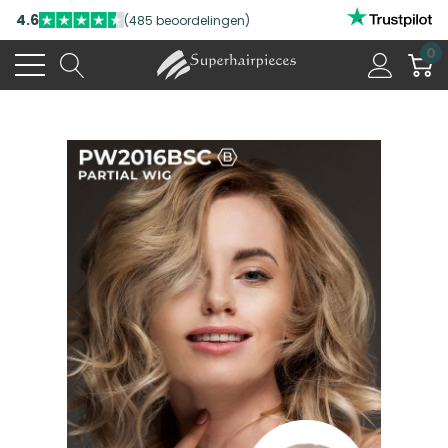
4.6
(485 beoordelingen)
0