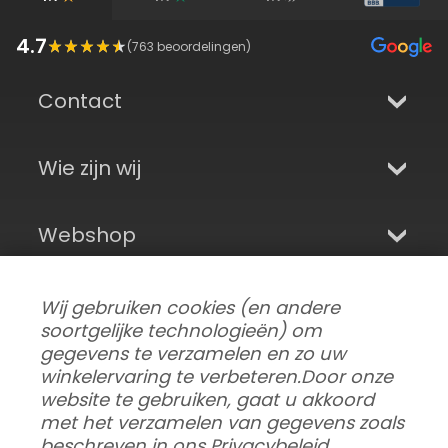
4.7
(
763
beoordelingen)
Contact
Wie zijn wij
Webshop
Aanmelden en sociale media
Wij gebruiken cookies (en andere
soortgelijke technologieën) om
gegevens te verzamelen en zo uw
winkelervaring te verbeteren.
Door onze
website te gebruiken, gaat u akkoord
met het verzamelen van gegevens zoals
beschreven in ons
Privacybeleid
.