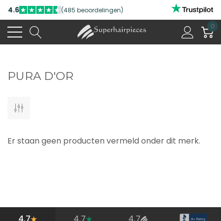
4.6
(485 beoordelingen)
0
PURA D'OR
Er staan geen producten vermeld onder dit merk.
4.7
4.7
4.7