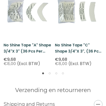
No Shine Tape "A" Shape
No Shine Tape "C"
3/4"x 3" (36 Pcs Per
Shape 3/4"x 3", (36 Pcs
Pack)
Pack)
€9,68
€9,68
€8,00
(Excl. BTW)
€8,00
(Excl. BTW)
Verzending en retourneren
Shipping and Returns