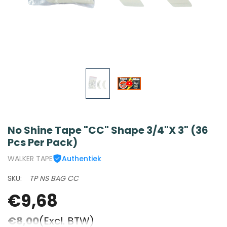
No Shine Tape "CC" Shape 3/4"x 3" (36
Pcs Per Pack)
WALKER TAPE
Authentiek
SKU:
TP NS BAG CC
€9,68
€8,00
(Excl. BTW)