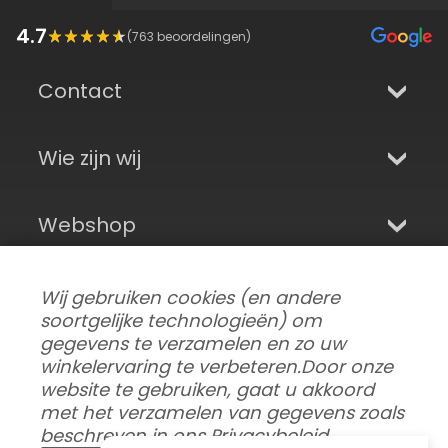
4.7
(
763
beoordelingen)
Contact
Wie zijn wij
Webshop
Aanmelden en sociale media
Wij gebruiken cookies (en andere
soortgelijke technologieën) om
gegevens te verzamelen en zo uw
winkelervaring te verbeteren.
Door onze
website te gebruiken, gaat u akkoord
met het verzamelen van gegevens zoals
beschreven in ons
Privacybeleid
.