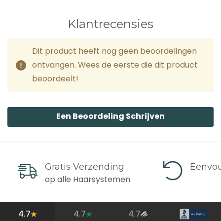
Klantrecensies
Dit product heeft nog geen beoordelingen
ontvangen. Wees de eerste die dit product
beoordeelt!
Een Beoordeling Schrijven
Gratis Verzending
Eenvou
op alle Haarsystemen
4.7
4.7
4.7