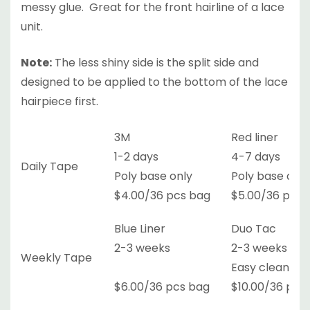
messy glue. Great for the front hairline of a lace
unit.
Note:
The less shiny side is the split side and
designed to be applied to the bottom of the lace
hairpiece first.
3M
Red liner
1-2 days
4-7 days
Daily Tape
Poly base only
Poly base only
$4.00/36 pcs bag
$5.00/36 pcs 
Blue Liner
Duo Tac
2-3 weeks
2-3 weeks
Weekly Tape
Easy clean
$6.00/36 pcs bag
$10.00/36 pcs