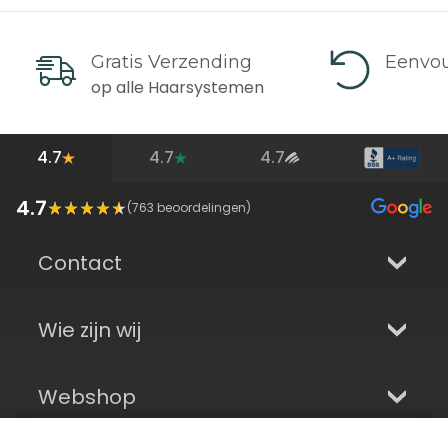
Gratis Verzending
Eenvou
op alle Haarsystemen
4.7
4.7
4.7
4.7
(
763
beoordelingen)
Contact
Wie zijn wij
Webshop