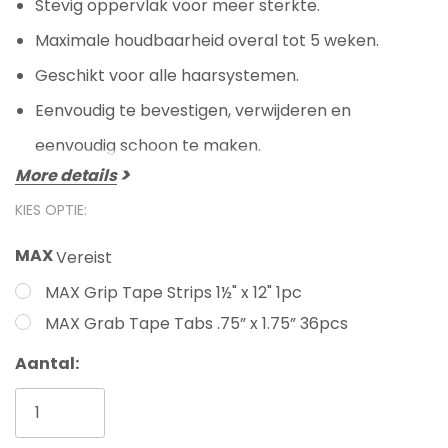
Stevig oppervlak voor meer sterkte.
Maximale houdbaarheid overal tot 5 weken.
Geschikt voor alle haarsystemen.
Eenvoudig te bevestigen, verwijderen en
eenvoudig schoon te maken.
More details
KIES OPTIE:
MAX
Vereist
MAX Grip Tape Strips 1½" x 12" 1pc
MAX Grab Tape Tabs .75” x 1.75” 36pcs
Huidige
Aantal:
voorraad: