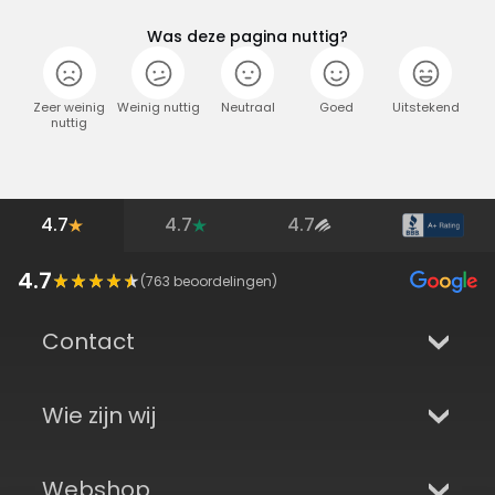
Was deze pagina nuttig?
Zeer weinig
Weinig nuttig
Neutraal
Goed
Uitstekend
nuttig
4.7
4.7
4.7
4.7
(
763
beoordelingen)
Contact
Wie zijn wij
Webshop