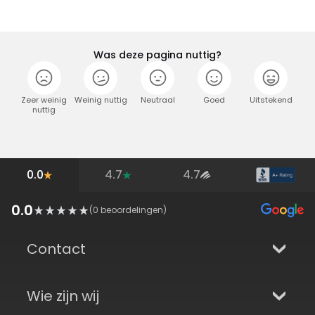
Was deze pagina nuttig?
Zeer weinig
Weinig nuttig
Neutraal
Goed
Uitstekend
nuttig
0.0
4.7
4.7
0.0
(
0
beoordelingen)
Contact
Wie zijn wij