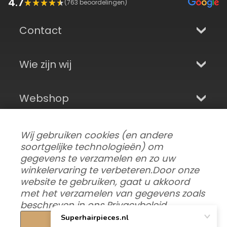
4.7
(
763
beoordelingen)
Contact
Wie zijn wij
Webshop
Aanmelden en sociale media
Wij gebruiken cookies (en andere
soortgelijke technologieën) om
gegevens te verzamelen en zo uw
winkelervaring te verbeteren.
Door onze
website te gebruiken, gaat u akkoord
met het verzamelen van gegevens zoals
beschreven in ons
Privacybeleid
.
Instellingen