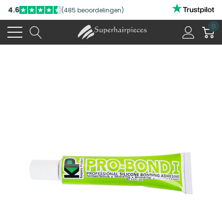
4.6
(485 beoordelingen)
0