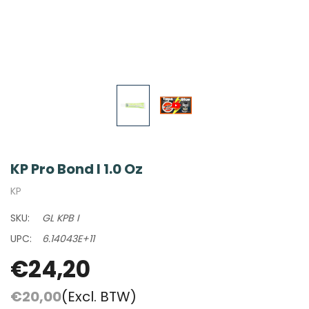
KP Pro Bond I 1.0 Oz
KP
SKU:
GL KPB I
UPC:
6.14043E+11
€24,20
€20,00
(Excl. BTW)