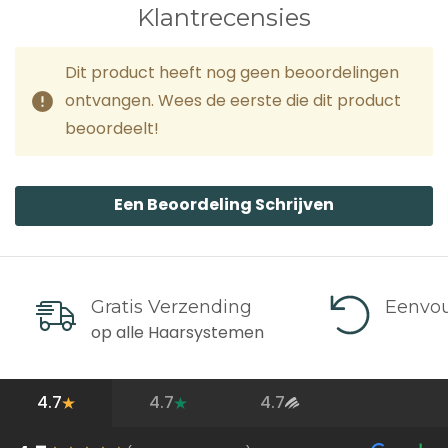
Klantrecensies
Dit product heeft nog geen beoordelingen
ontvangen. Wees de eerste die dit product
beoordeelt!
Een Beoordeling Schrijven
Gratis Verzending
Eenvou
op alle Haarsystemen
4.7
4.7
4.7