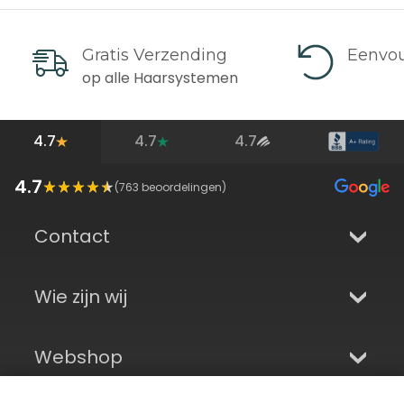
Gratis Verzending
Eenvou
op alle Haarsystemen
4.7
4.7
4.7
4.7
(
763
beoordelingen)
Contact
Wie zijn wij
Webshop