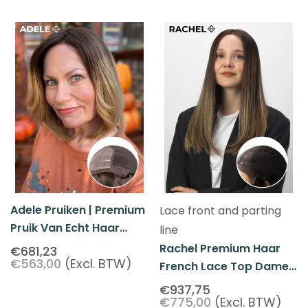
Adele Pruiken | Premium
Lace front and parting
Pruik Van Echt Haar
line
Voor Dames
Rachel Premium Haar
€681,23
€563,00
(Excl. BTW)
French Lace Top Dames
Pruik
€937,75
€775,00
(Excl. BTW)