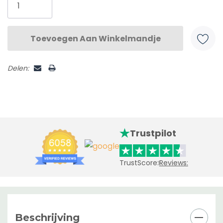
Delen:
Trustpilot
TrustScore:
Reviews:
Beschrijving