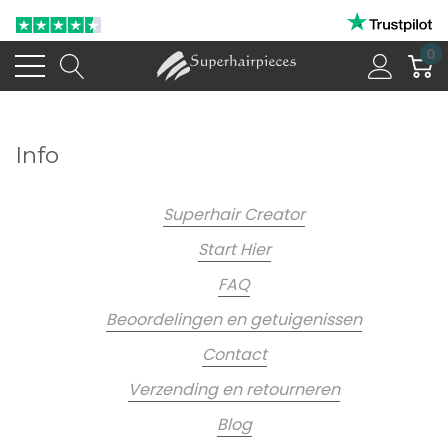
0
Info
Superhair Creator
Start Hier
FAQ
Beoordelingen en getuigenissen
Contact
Verzending en retourneren
Blog