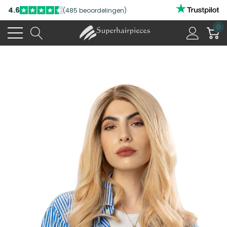
4.6
(485 beoordelingen)
0