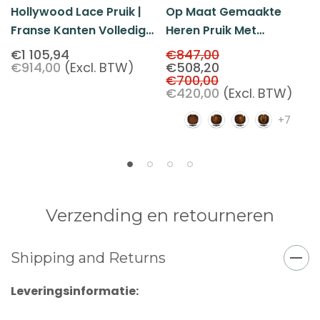
Hollywood Lace Pruik |
Op Maat Gemaakte
Franse Kanten Volledige
Heren Pruik Met
Top Pruiken
Volledige Kop, Franse
€1 105,94
€847,00
€914,00
(Excl. BTW)
€508,20
Kanten Pruik #5
€700,00
€420,00
(Excl. BTW)
+7
Verzending en retourneren
Shipping and Returns
Leveringsinformatie: