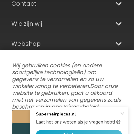
Contact
Wie zijn wij
Webshop
Aanmelden en sociale media
Wij gebruiken cookies (en andere
soortgelijke technologieën) om
gegevens te verzamelen en zo uw
winkelervaring te verbeteren.
Door onze
website te gebruiken, gaat u akkoord
met het verzamelen van gegevens zoals
beschreven in ons
Privacybeleid
.
Instellingen
Alles afwijzen
Gegevensvoorkeuren aanpassen
|