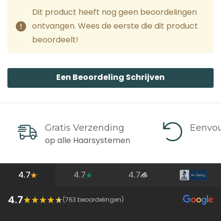
Dit product heeft nog geen beoordelingen
ontvangen. Wees de eerste die dit product
beoordeelt!
Een Beoordeling Schrijven
Gratis Verzending
Eenvou
op alle Haarsystemen
4.7
4.7
4.7
4.7
(
763
beoordelingen)