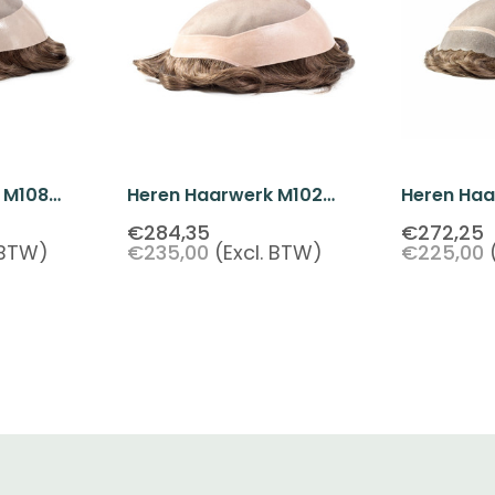
 M108
Heren Haarwerk M102
Heren Haa
lk Top Van
Monofilament Top Met Silk
Monofilam
€284,35
€272,25
 BTW)
€235,00
(Excl. BTW)
€225,00
En Lace
Echt Haar 