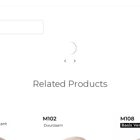
32 mm licht golvend
Vrije keuze
<
>
Related Products