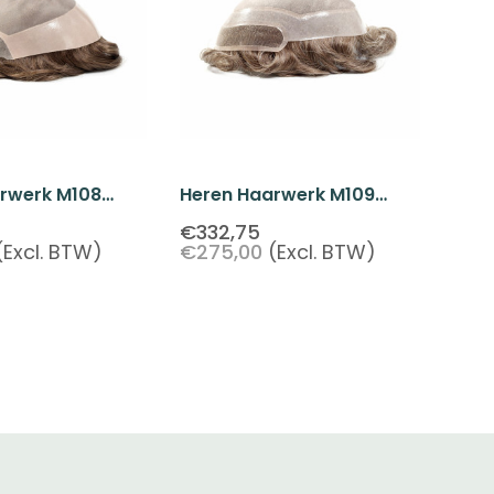
rwerk M108
Heren Haarwerk M109
ent Silk Top Van
Monofilament Silk Top Met
€332,75
(Excl. BTW)
€275,00
(Excl. BTW)
- Basisversie
Lace Front