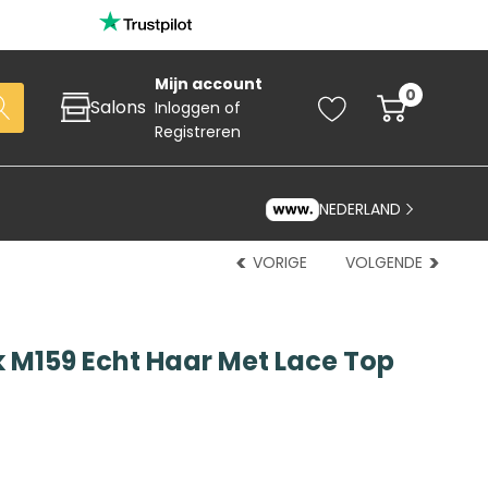
Mijn account
0
Salons
Inloggen
of
Registreren
NEDERLAND
VORIGE
VOLGENDE
 M159 Echt Haar Met Lace Top
Zoeken
art