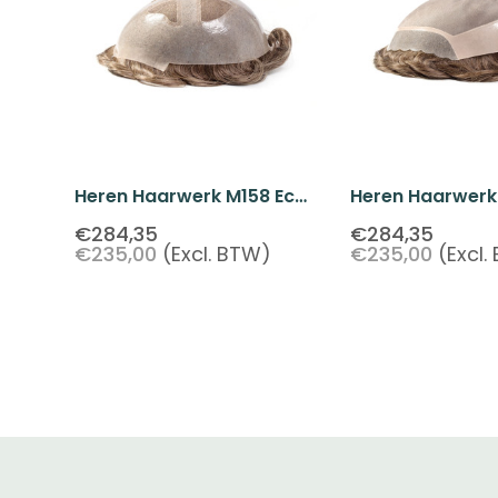
Heren Haarwerk M158 Echt
Heren Haarwerk
Haar Skin Base French
Monofilament Si
€284,35
€284,35
€235,00
(Excl. BTW)
€235,00
(Excl.
Lace Top
Echt Haar