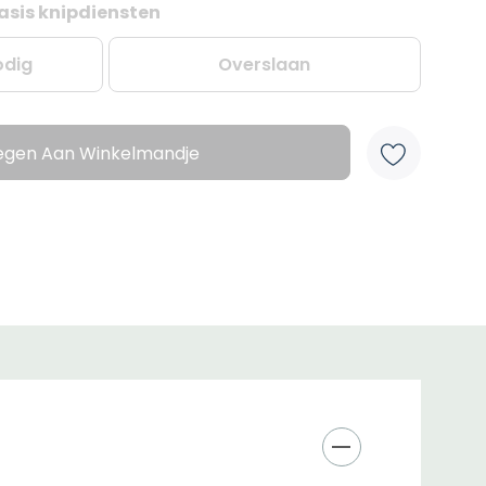
asis knipdiensten
odig
Overslaan
egen Aan Winkelmandje