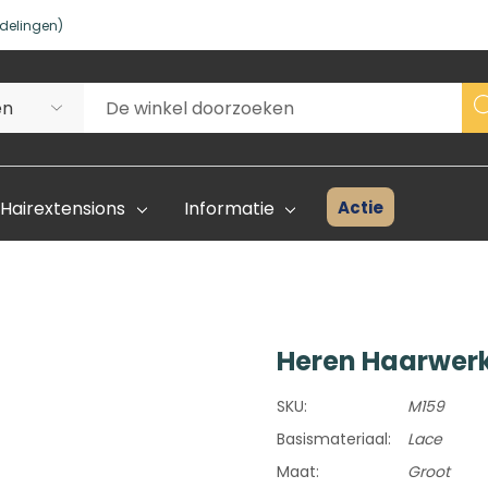
delingen)
Actie
Hairextensions
Informatie
Heren Haarwerk
Superhair Creator
Voorraad 
SKU:
M159
Start Hier
Kleurenka
Basismateriaal:
Lace
FAQ
Maat:
Groot