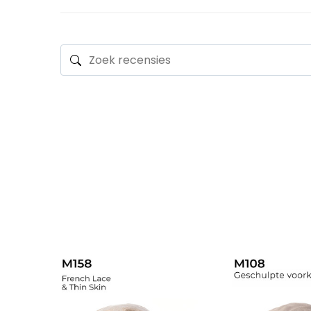
WAVE
STIJL