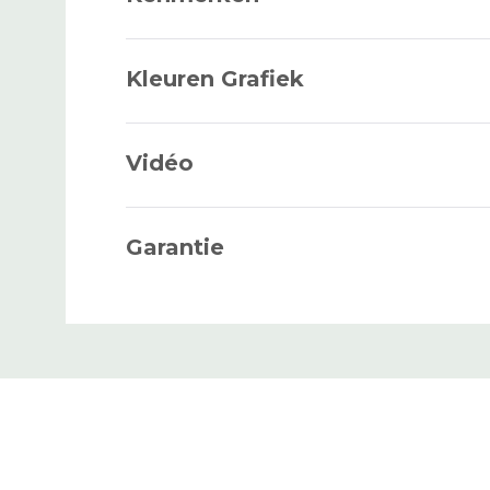
HAAR
Kleuren Grafiek
Vidéo
HAARLENGTE
Garantie
VOORSTE CONTOUR
BASISCONTOUR
LEVENDUUR