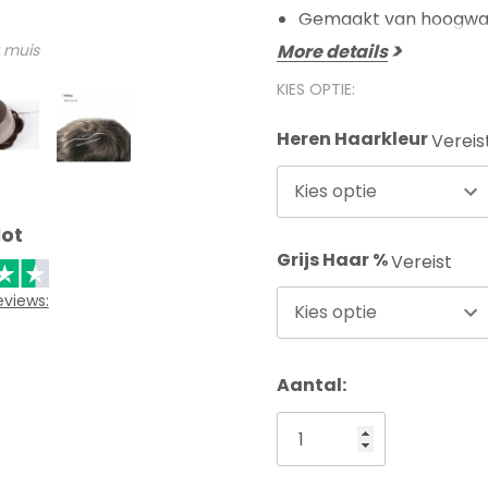
Gemaakt van hoogwaard
 muis
More details
KIES OPTIE:
Heren Haarkleur
Vereis
Kies optie
lot
Grijs Haar %
Vereist
eviews:
Kies optie
Aantal: