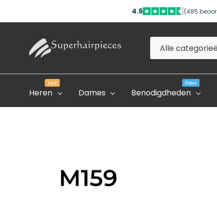
4.6
(485 beoor
Alle
Zoeken
categorieën
Hot
New
Heren
Dames
Benodigdheden
Evolve Global Academy
Onze Partner Salons
Professioneel Account