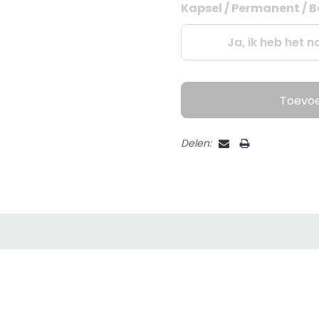
Kapsel / Permanent / B
Huidige
voorraad:
Ja, ik heb het n
Toevo
Delen: