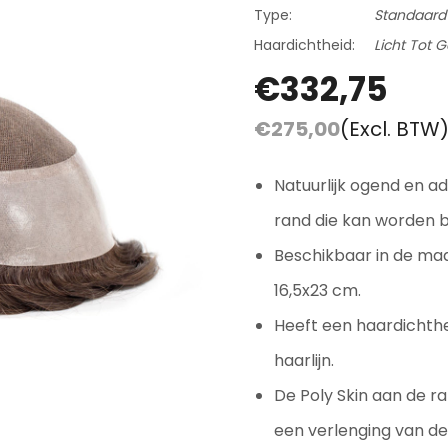
Beoordelingen En Getuigenissen
Type:
Standaard
Contact
Haardichtheid:
Licht Tot 
Verzending En Retourneren
€332,75
Blog
€275,00
(Excl. BTW
Natuurlijk ogend en 
rand die kan worden b
Beschikbaar in de ma
16,5x23 cm.
Heeft een haardichthe
haarlijn.
De Poly Skin aan de r
een verlenging van de