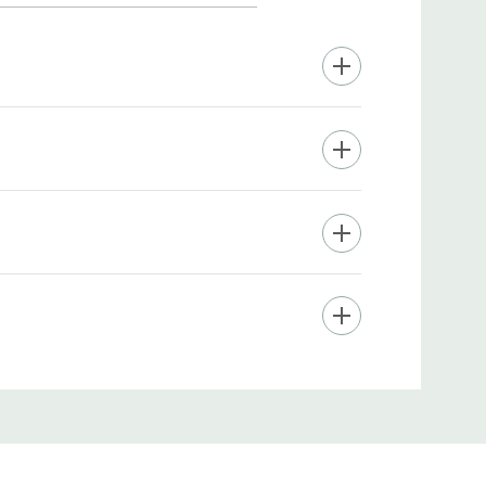
diameter) voor naar
e breedte.
e 2,5 cm brede randen
aliteit. Voor
t van Japanse