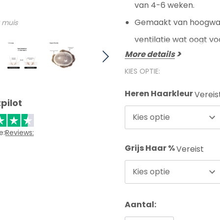
van 4-6 weken.
Gemaakt van hoogwaar
 muis
ventilatie wat oogt voo
More details
KIES OPTIE:
Heren Haarkleur
Vereis
pilot
Kies optie
e:
Reviews:
Grijs Haar %
Vereist
Kies optie
Aantal: