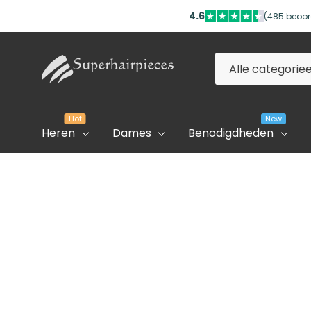
4.6
(485 beoor
Alle
Zoeken
categorieën
Hot
New
Heren
Dames
Benodigdheden
Evolve Global Academy
Onze Partner Salons
Professioneel Account