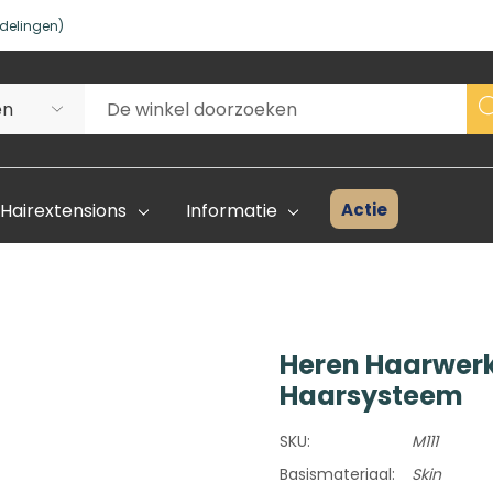
delingen)
Actie
Hairextensions
Informatie
Heren Haarwerk
Superhair Creator
Voorraad 
Haarsysteem
Start Hier
Kleurenka
SKU:
M111
FAQ
Basismateriaal:
Skin