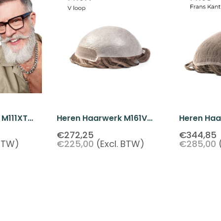
 M111XT
Heren Haarwerk M161V
Heren Haa
nne Thin
Poly Skin V-Loop
French La
€272,25
€344,85
 BTW)
€225,00
(Excl. BTW)
€285,00
egwerpbaar
Wegwerpbaar