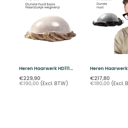
Heren Haarwerk HD111
Heren Haarwerk
Thinnest Skin Wegwerp
Rick's Keuze Du
€229,90
€217,80
€190,00
(Excl. BTW)
€180,00
(Excl.
Stuk
Skin Basis - W