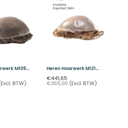
rwerk M105
Heren Haarwerk M121
ce Haarsysteem
Geïnjecteerd Poly Skin
€441,65
(Excl. BTW)
€365,00
(Excl. BTW)