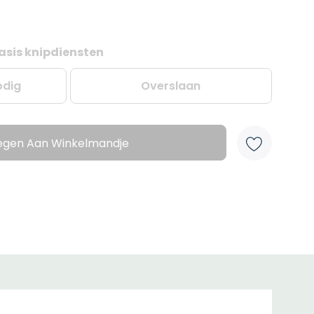
asis knipdiensten
odig
Overslaan
egen Aan Winkelmandje