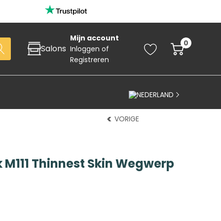
Mijn account
0
Salons
Inloggen
of
Registreren
NEDERLAND
VORIGE
 M111 Thinnest Skin Wegwerp
Zoeken
art