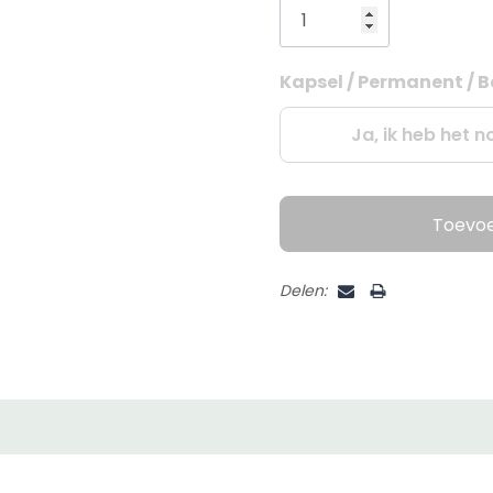
Kapsel / Permanent / B
Huidige
voorraad:
Ja, ik heb het n
Toevo
Delen: