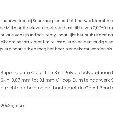
en haarwerken bij Superhairpieces. Het haarwerk komt me
de M111 wordt geleverd met een basisdikte van 0,07-0,1 
ntilatie van fijn Indiaas Remy-haar, lijkt het stuk uiterst
lijk om het stuk met lijm te installeren en eenvoudig we
wegwerp haarstuk en mag het haar niet gekamt worden als h
Super zachte Clear Thin Skin Poly op polyurethaan b
Skin: 0,07 mm tot 0,1 mm V-loop. Dunste haarwerk Sk
onzichtbaarheid op het hoofd met de Ghost Bond 
20x25,5 cm