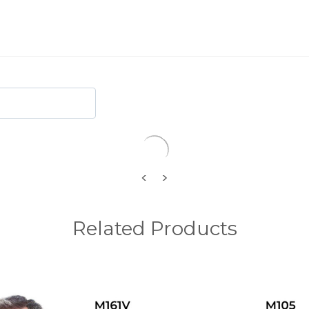
Ondiep
Kort
Overal licht golvend
Vrije keuze
<
>
Related Products