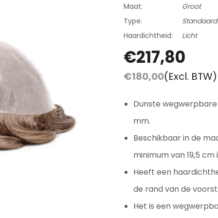
Beoordelingen En Getuigenissen
Maat:
Groot
Contact
Type:
Standaard
Haardichtheid:
Licht
Verzending En Retourneren
€217,80
Blog
€180,00
(Excl. BTW)
Dunste wegwerpbare S
mm.
Beschikbaar in de ma
minimum van 19,5 cm i
Heeft een haardichth
de rand van de voorste
Het is een wegwerpba