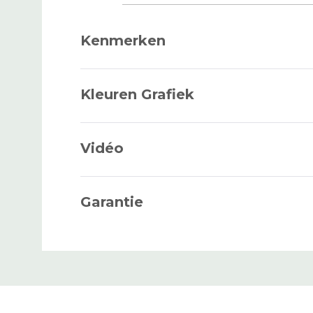
KAN WORDEN
Kenmerken
TERUGGEBRACHT TOT
Kleuren Grafiek
DICHTHEID
Vidéo
HAAR
Garantie
HAARLENGTE
VOORSTE CONTOUR