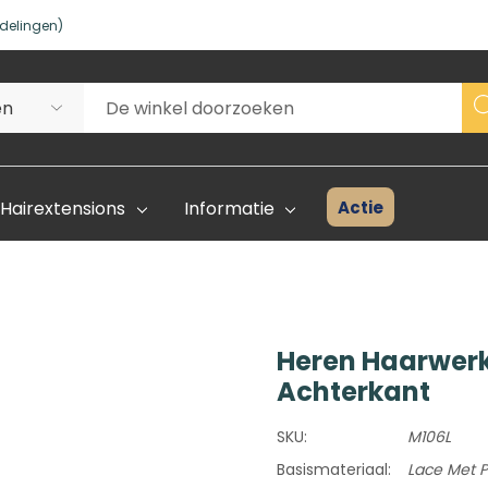
delingen)
Actie
Hairextensions
Informatie
Heren Haarwerk
Superhair Creator
Voorraad 
Achterkant
Start Hier
Kleurenka
SKU:
M106L
FAQ
Basismateriaal:
Lace Met P