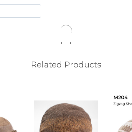
Vrije keuze
<
>
Related Products