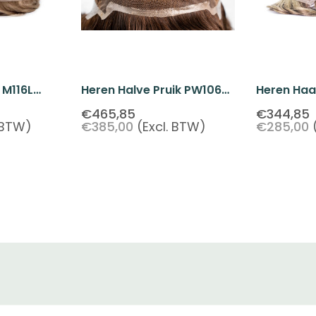
 M116L
Heren Halve Pruik PW106
Heren Ha
French Lace Met Een Poly
French Lac
€465,85
€344,85
. BTW)
€385,00
(Excl. BTW)
€285,00
Achterkant