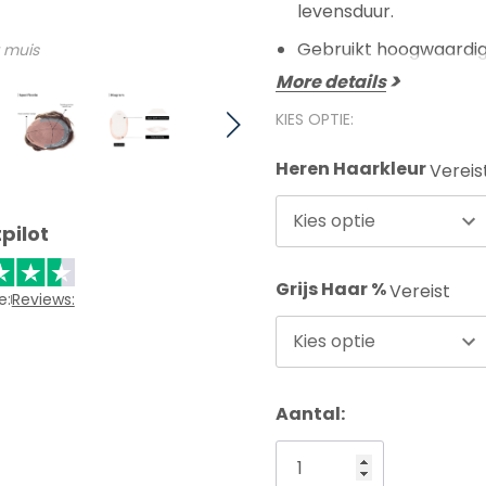
levensduur.
Gebruikt hoogwaardig,
 muis
More details
KIES OPTIE:
Heren Haarkleur
Vereis
Kies optie
pilot
Grijs Haar %
Vereist
e:
Reviews:
Kies optie
Aantal: