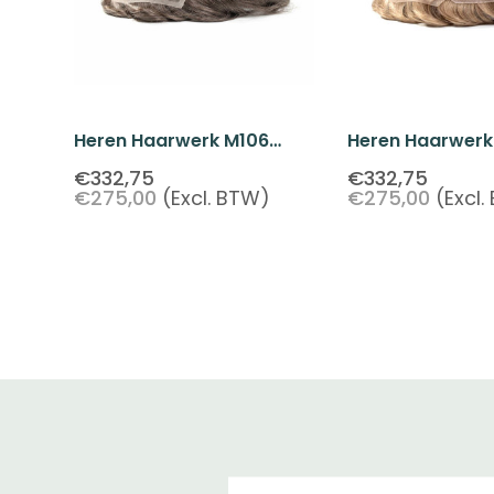
Heren Haarwerk M106
Heren Haarwerk
French Lace Poly
Swiss Lace Poly
€332,75
€332,75
€275,00
(Excl. BTW)
€275,00
(Excl
Achterkant
Achterkant