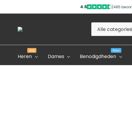
4.6
(485 beoor
Alle
Zoeken
categorieën
Hot
New
Heren
Dames
Benodigdheden
Evolve Global Academy
Onze Partner Salons
Professioneel Account