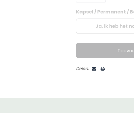
Kapsel / Permanent / B
Huidige
voorraad:
Ja, ik heb het n
Toevo
Delen: