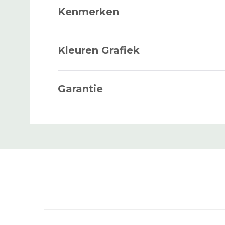
Kenmerken
Kleuren Grafiek
HAARLENGTE
Garantie
VOORSTE CONTOUR
BASISCONTOUR
LEVENDUUR
WAVE