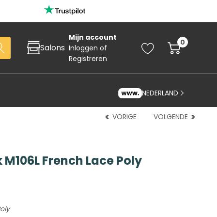
Mijn account
0
Salons
Inloggen
of
Registreren
NEDERLAND
VORIGE
VOLGENDE
 M106L French Lace Poly
Zoeken
art
oly