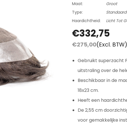
Beoordelingen En Getuigenissen
Maat:
Groot
Contact
Type:
Standaard
Haardichtheid:
Licht Tot 
Verzending En Retourneren
€332,75
Blog
€275,00
(Excl. BTW
Gebruikt superzacht F
uitstraling over de he
Beschikbaar in de ma
18x23 cm.
Heeft een haardichthe
De 2,55 cm doorzichti
voor gemakkelijke inst