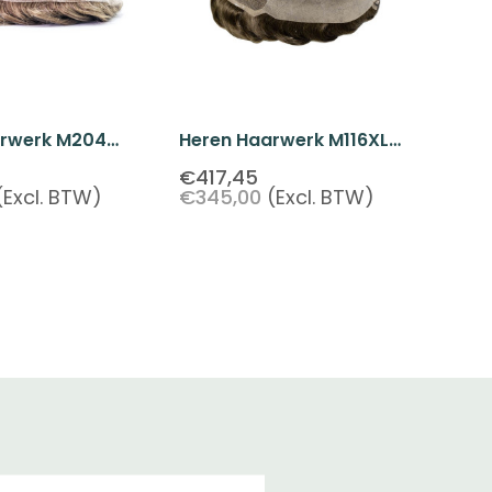
arwerk M204
Heren Haarwerk M116XL
e Met Poly Skin
Swiss Lace Met Poly
€417,45
(Excl. BTW)
€345,00
(Excl. BTW)
Achterkant