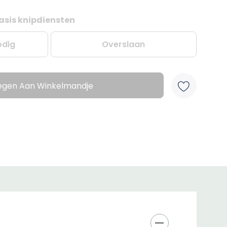
asis knipdiensten
odig
Overslaan
egen Aan Winkelmandje