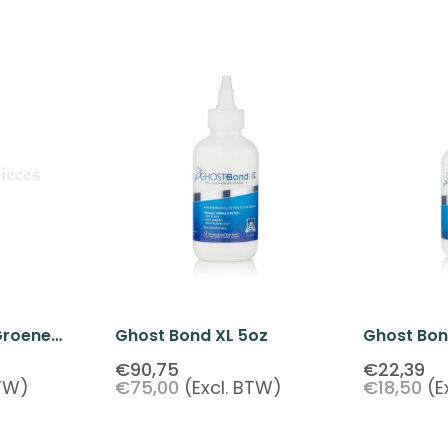
Groene
Ghost Bond XL 5oz
Ghost Bon
 Lijm 38ML
€90,75
€22,39
BTW)
€75,00
(Excl. BTW)
€18,50
(E