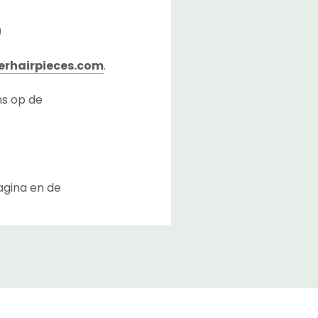
)
rhairpieces.com
.
ns op de
agina en de
lusief de overdrachttijd
n Nederland.
bij u aan te komen nadat
iers kunnen de levertijd