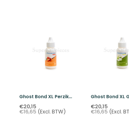
Ghost Bond XL Perzik
Ghost Bond XL 
Vloeibare Lijm 38ML
Appel Vloeibare
€20,15
€20,15
€16,65
(Excl. BTW)
€16,65
(Excl. 