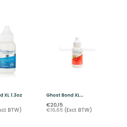
d XL 1.3oz
Ghost Bond XL
Watermelon 1.3oz (Drip
€20,15
xcl. BTW)
€16,65
(Excl. BTW)
Top)