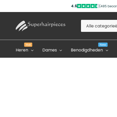
4.6
(485 beoor
Alle
Zoeken
categorieën
Hot
New
Heren
Dames
Benodigdheden
Evolve Global Academy
Onze Partner Salons
Professioneel Account