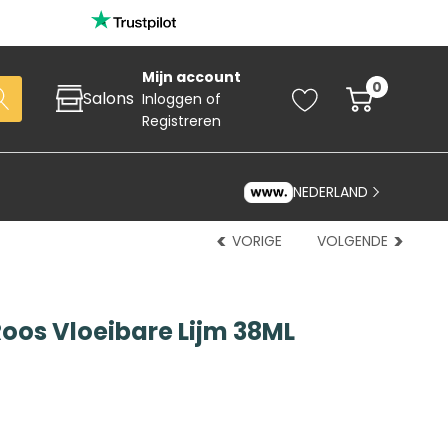
Mijn account
0
Salons
Inloggen
of
Registreren
NEDERLAND
VORIGE
VOLGENDE
oos Vloeibare Lijm 38ML
Zoeken
art