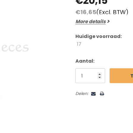
€20,15
Beoordelingen En Getuigenissen
€16,65
(Excl. BTW)
Contact
More details
Verzending En Retourneren
Blog
Huidige voorraad:
17
Aantal:
Delen: