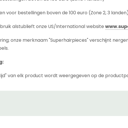
n voor bestellingen boven de 100 euro (Zone 2, 3 landen
bruik alstublieft onze US/International website
www.supe
ering; onze merknaam "Superhairpieces" verschijnt nerge
els.
g:
ijd" van elk product wordt weergegeven op de productp
 tijd die nodig is voordat het product wordt verzonden, inc
we het product niet op voorraad hebben in ons magazijn i
" van de zending is de tijd die het pakket nodig heeft om 
(afhankelijk van de landzone en koerier die u kiest). Koer
 kunnen wij dat ook niet doen.