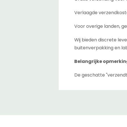
Verlaagde verzendkoste
Voor overige landen, ge
Wij bieden discrete lev
buitenverpakking en lab
Belangrijke opmerkin
De geschatte "verzendt
afrekenpagina. Dit is de
tussen magazijnen als 
De geschatte "levertijd
de zending is verzonden 
niet garanderen, daarom