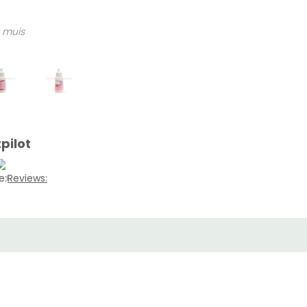
 muis
pilot
e:
Reviews: