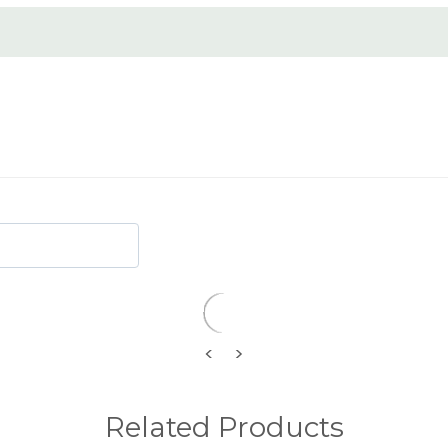
ichtige, matte finish achter.
<
>
Related Products