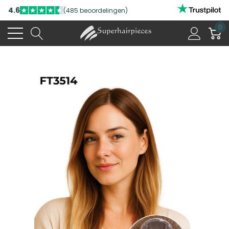
4.6
(485 beoordelingen)
0