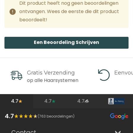
Dit product heeft nog geen beoordelingen
ontvangen. Wees de eerste die dit product
beoordeelt!
Een Beoordeling Schrijven
Gratis Verzending
Eenvou
op alle Haarsystemen
4.7
4.7
4.7
4.7
(
763
beoordelingen)
Contact