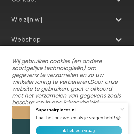
Wie zijn wij
Webshop
Aanmelden en sociale media
Wij gebruiken cookies (en andere
soortgelijke technologieën) om
gegevens te verzamelen en zo uw
winkelervaring te verbeteren.
Door onze
website te gebruiken, gaat u akkoord
met het verzamelen van gegevens zoals
beschreven in ons
Privacybeleid
.
Instellingen
Alles afwijzen
Gegevensvoorkeuren aanpassen
|
Verzending, retouren en garantie
|
Privacy
|