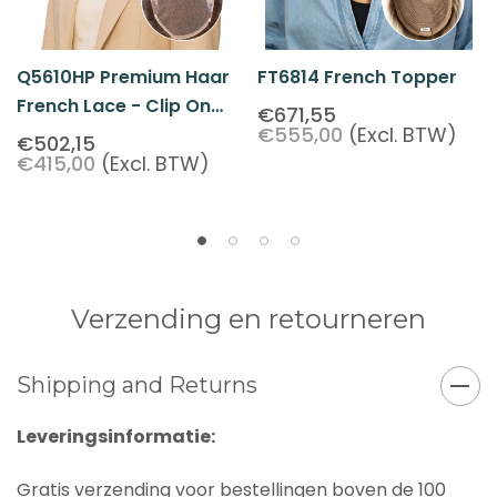
Q5610HP Premium Haar
FT6814 French Topper
French Lace - Clip On
€671,55
€555,00
(Excl. BTW)
Topper
€502,15
€415,00
(Excl. BTW)
Verzending en retourneren
Shipping and Returns
Leveringsinformatie:
Gratis verzending voor bestellingen boven de 100