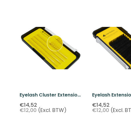
Eyelash Cluster Extension
Eyelash Extensi
D-Curl 11 Mm
0.07mm X 12 M
€14,52
€14,52
€12,00
(Excl. BTW)
€12,00
(Excl. 