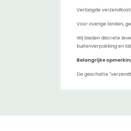
Verlaagde verzendkoste
Voor overige landen, ge
Wij bieden discrete lev
buitenverpakking en lab
Belangrijke opmerkin
De geschatte "verzendt
afrekenpagina. Dit is de
tussen magazijnen als 
De geschatte "levertijd
de zending is verzonden 
niet garanderen, daarom