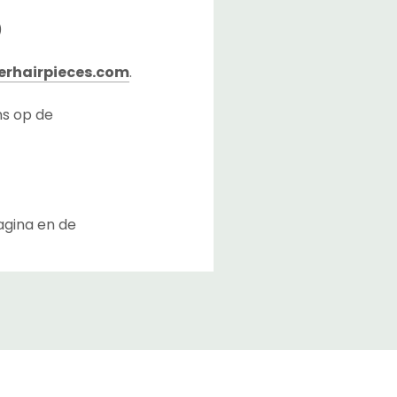
)
rhairpieces.com
.
ns op de
agina en de
lusief de overdrachttijd
n Nederland.
bij u aan te komen nadat
iers kunnen de levertijd