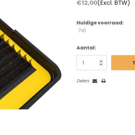
Beoordelingen En Getuigenissen
€12,00
(Excl. BTW)
Contact
Verzending En Retourneren
Huidige voorraad:
741
Blog
Aantal:
Delen: