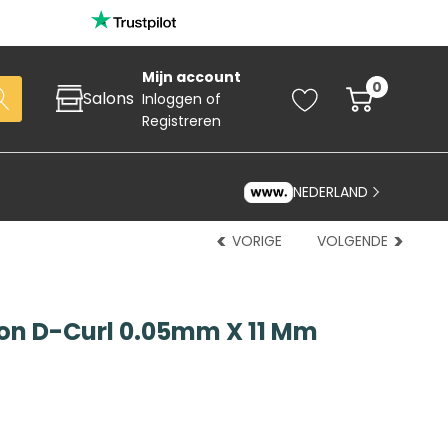
Mijn account
0
Salons
Inloggen
of
Registreren
NEDERLAND
VORIGE
VOLGENDE
ion D-Curl 0.05mm X 11 Mm
Zoeken
art