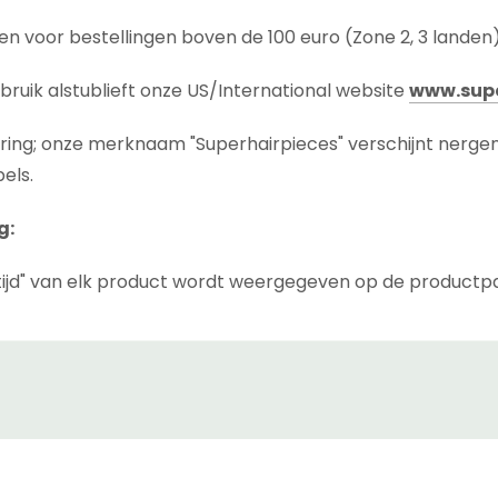
n voor bestellingen boven de 100 euro (Zone 2, 3 landen
bruik alstublieft onze US/International website
www.supe
ering; onze merknaam "Superhairpieces" verschijnt nerge
els.
g:
ijd" van elk product wordt weergegeven op de productp
 tijd die nodig is voordat het product wordt verzonden, inc
we het product niet op voorraad hebben in ons magazijn i
" van de zending is de tijd die het pakket nodig heeft om 
(afhankelijk van de landzone en koerier die u kiest). Koer
 kunnen wij dat ook niet doen.