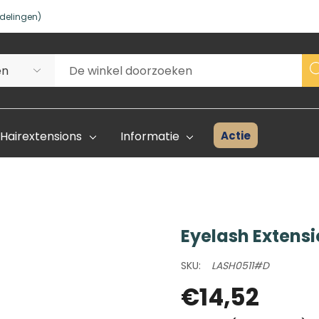
delingen)
Actie
Hairextensions
Informatie
Eyelash Extens
Superhair Creator
Voorraad 
SKU:
LASH0511#D
Start Hier
Kleurenka
€14,52
FAQ