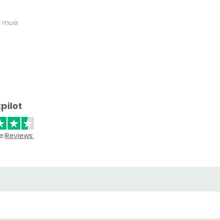
 muis
pilot
e:
Reviews: