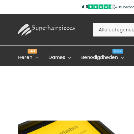
4.6
(485 beoor
Alle
Zoeken
categorieën
Hot
New
Heren
Dames
Benodigdheden
Evolve Global Academy
Onze Partner Salons
Professioneel Account