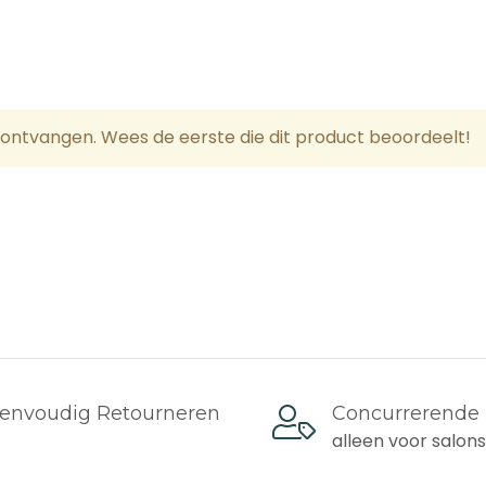
tijden en verzendtijden zijn in werkdagen.
sten
uitsland, België, Oostenrijk, Denemarken, Luxemburg
ontvangen. Wees de eerste die dit product beoordeelt!
n)
n 0€ - 99€: verzendkosten 10€
100€: Gratis verzending
n)
envoudig Retourneren
Concurrerende 
n 0€ - 99€: verzendkosten 20€
alleen voor salon
 100€: 5€