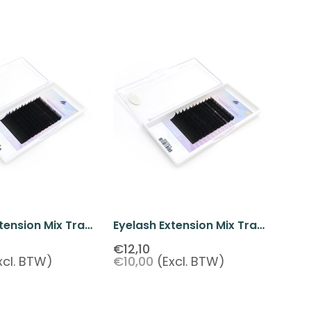
tension Mix Tray
Eyelash Extension Mix Tray
15mm 8 Mm-
C-Curl 0.15mm 8 Mm-
€12,10
xcl. BTW)
€10,00
(Excl. BTW)
15mm