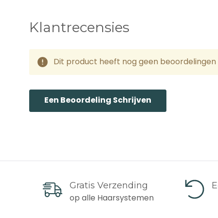
*Alle weergegeven lever
Klantrecensies
Zone 1 Levertijd en Ko
Nederland, Frankrijk, D
Dit product heeft nog geen beoordelingen 
Via DPD/UPS (1-3 dage
Bij bestelwaarde tusse
Een Beoordeling Schrijven
Bij bestelwaarde vanaf 
Spanje, Italië
Via DPD/UPS (2-4 dage
Gratis Verzending
E
Bij bestelwaarde tusse
op alle Haarsystemen
Bij bestelwaarde vanaf