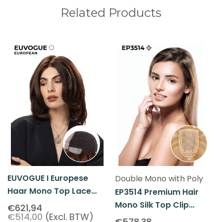
Related Products
EUVOGUE I Europese
Double Mono with Poly
Haar Mono Top Lace
EP3514 Premium Hair
Front Haar Pruik
Mono Silk Top Clip
€621,94
€514,00
(Excl. BTW)
Dames Topper
€578,38