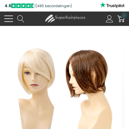
4.6
(485 beoordelingen)
0