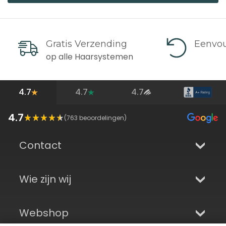
Gratis Verzending
Eenvou
op alle Haarsystemen
4.7
4.7
4.7
4.7
(
763
beoordelingen)
Contact
Wie zijn wij
Webshop