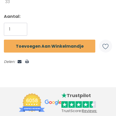
33
Aantal:
Delen:
Trustpilot
TrustScore:
Reviews: