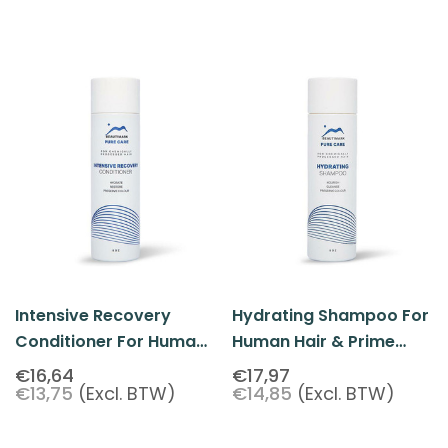
Intensive Recovery
Hydrating Shampoo For
Conditioner For Human
Human Hair & Prime
Hair & Prime Blends 8oz.
Blends 236 Ml - Pure
€16,64
€17,97
€13,75
(Excl. BTW)
€14,85
(Excl. BTW)
- Pure Care By
Care By BeautiMark
BeautiMark