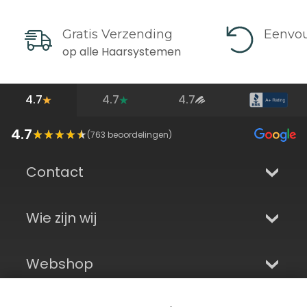
Gratis Verzending
Eenvou
op alle Haarsystemen
4.7
4.7
4.7
4.7
(
763
beoordelingen)
Contact
Wie zijn wij
Webshop