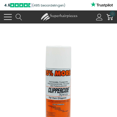
4.6
(485 beoordelingen)
0