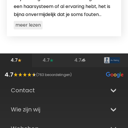
een haarsysteem of al ervaring hebt, het is
bijna onvermijdelijk dat je soms fouten
maakt bij het gebruik van tape of lijm voor je
meer lezen
haarsysteem. Als je benieu…
4.7
4.7
4.7
4.7
(
763
beoordelingen)
Contact
Wie zijn wij