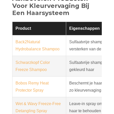
Voor Kleurvervaging Bij
Een Haarsysteem
Product
Eigenschappen
Back2Natural
Sulfaatvrije shampoo die 
Hydrobalance Shampoo
versterken van de vocht
Schwarzkopf Color
Sulfaatvrije shampoo sp
Freeze Shampoo
gekleurd haar
Bobos Remy Heat
Beschermt je haar tegen h
Protector Spray
zo kleurvervaging te vo
Wet & Wavy Freeze-Free
Leave-in spray om de za
Detangling Spray
haar te behouden