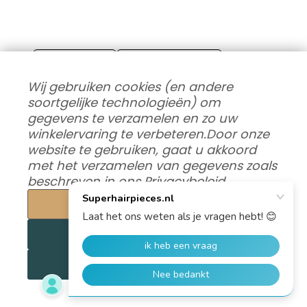
#Haarsystem
#Superhairpieces
Wij gebruiken cookies (en andere
soortgelijke technologieën) om
gegevens te verzamelen en zo uw
winkelervaring te verbeteren.
Door onze
website te gebruiken, gaat u akkoord
0
Likes
0
Weergaven
met het verzamelen van gegevens zoals
beschreven in ons
Privacybeleid
.
Leave a Reply
Instellingen
Name
*
Email
Alles afwijzen
Alle cookies aanvaarden
Comment
*