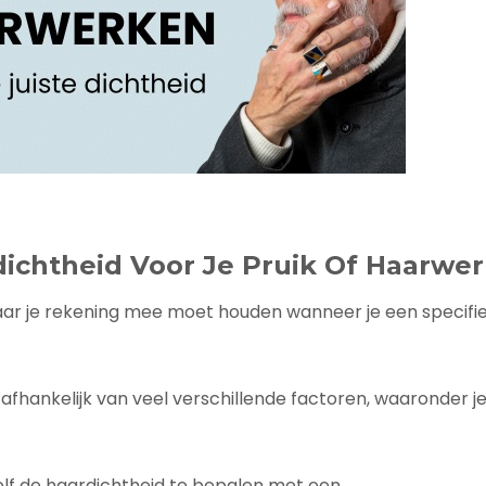
Beoordelingen En Getuigenissen
Contact
Verzending En Retourneren
Blog
dichtheid Voor Je Pruik Of Haarwe
waar je rekening mee moet houden wanneer je een specifi
s afhankelijk van veel verschillende factoren, waaronder j
 zelf de haardichtheid te bepalen met een