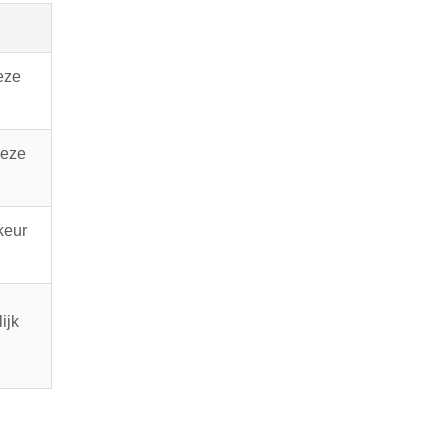
eze
Deze
keur
ijk