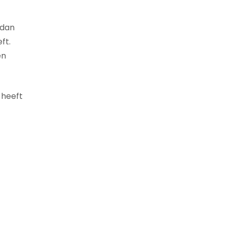
 dan
ft.
en
 heeft