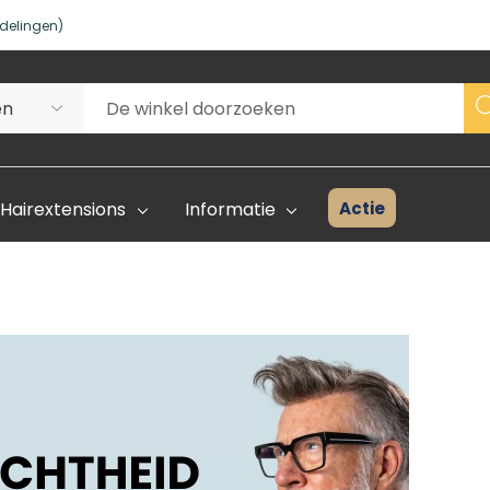
delingen)
Actie
Hairextensions
Informatie
Superhair Creator
Voorraad 
Start Hier
Kleurenka
FAQ