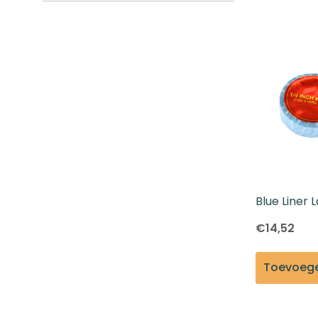
Aanvraagformulier
Blue Liner 
1/4" X 6 Ya
€14,52