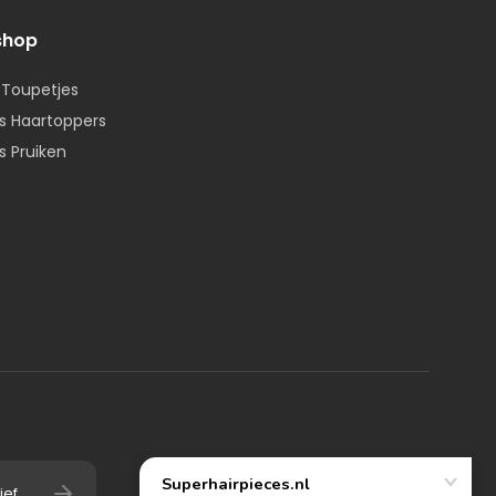
shop
 Toupetjes
 Haartoppers
 Pruiken
ief