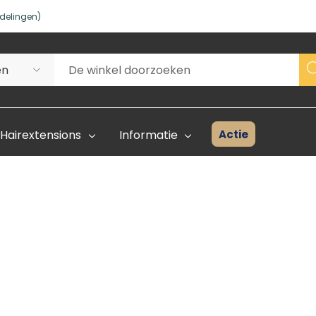
delingen)
Actie
Hairextensions
Informatie
Superhair Creator
Voorraad 
Start Hier
Kleurenka
FAQ