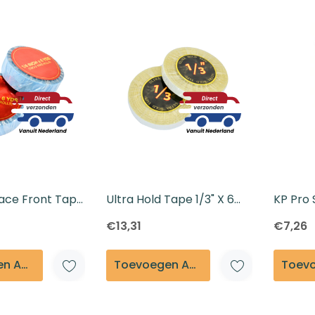
Beoordelingen En Getuigenissen
Contact
Verzending En Retourneren
Blog
Lace Front Tape
Ultra Hold Tape 1/3" X 6
KP Pro 
rds
Yards
€13,31
€7,26
Toevoegen Aan Winkelmandje
Toevoegen Aan Winkelmandje