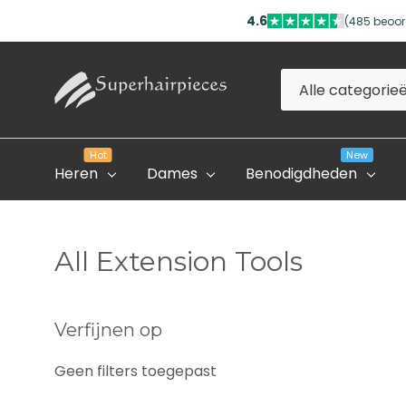
4.6
(485 beoor
Alle
Zoeken
categorieën
Hot
New
Heren
Dames
Benodigdheden
All Extension Tools
Evolve Global Academy
Verfijnen op
Onze Partner Salons
Geen filters toegepast
Professioneel Account