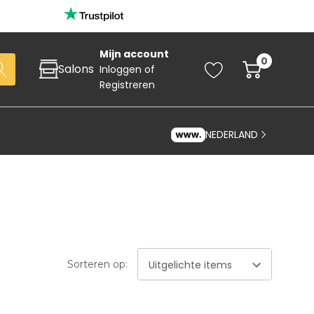
Mijn account
0
Salons
Inloggen
of
Registreren
NEDERLAND
Zoeken
Sorteren op:
art