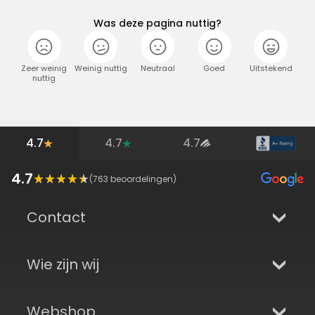
Was deze pagina nuttig?
Zeer weinig
Weinig nuttig
Neutraal
Goed
Uitstekend
nuttig
4.7
4.7
4.7
4.7
(
763
beoordelingen)
Contact
Wie zijn wij
Webshop