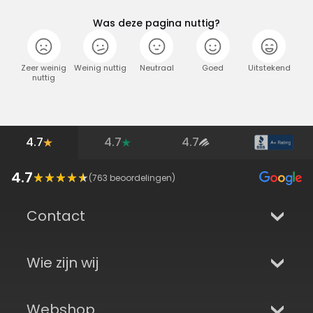
Was deze pagina nuttig?
Zeer weinig
Weinig nuttig
Neutraal
Goed
Uitstekend
nuttig
4.7
4.7
4.7
4.7
(
763
beoordelingen)
Contact
Wie zijn wij
Webshop