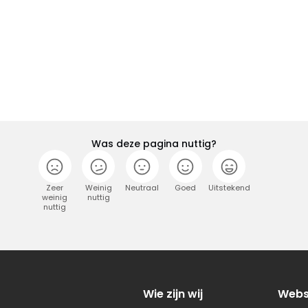
Beoordelingen En Getuigenissen
Contact
Verzending En Retourneren
Blog
Was deze pagina nuttig?
Zeer
Weinig
Neutraal
Goed
Uitstekend
weinig
nuttig
nuttig
Wie zijn wij
Web