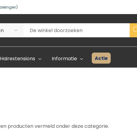
delingen)
Actie
Hairextensions
Informatie
Superhair Creator
Voorraad 
Start Hier
Kleurenka
een producten vermeld onder deze categorie.
FAQ