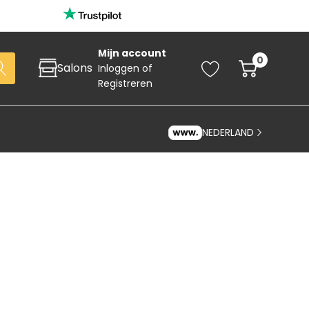
Mijn account
0
Salons
Inloggen
of
Registreren
NEDERLAND
Zoeken
art