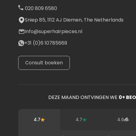
020 809 6580
Sniep 85, 1112 AJ Diemen, The Netherlands
info@superhairpieces.nl
+31 (0)6 10785669
Consult boeken
DEZE MAAND ONTVINGEN WE
0
+ BE
4.7
4.7
4.9