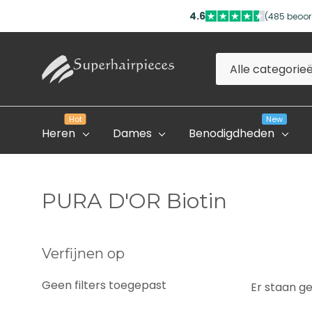
4.6
(485 beoor
Alle
Zoeken
categorieën
Hot
New
Heren
Dames
Benodigdheden
PURA D'OR Biotin
Evolve Global Academy
Verfijnen op
Onze Partner Salons
Geen filters toegepast
Er staan g
Professioneel Account