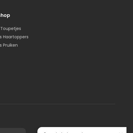
shop
 Toupetjes
 Haartoppers
 Pruiken