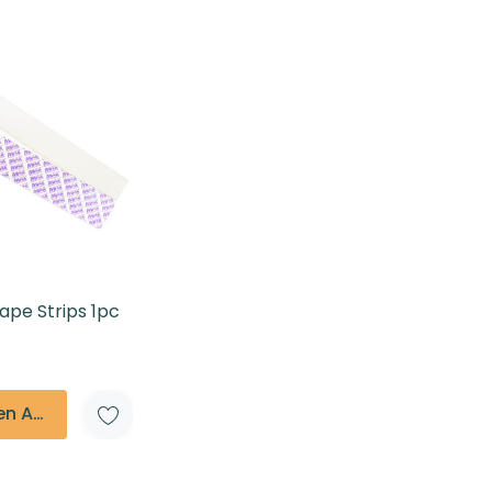
Beoordelingen En Getuigenissen
Contact
Verzending En Retourneren
Blog
ape Strips 1pc
Toevoegen Aan Winkelmandje