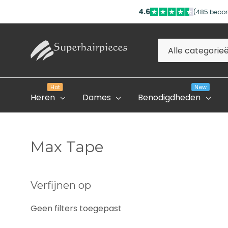
4.6
(485 beoor
Alle
Zoeken
categorieën
Hot
New
Heren
Dames
Benodigdheden
Max Tape
Evolve Global Academy
Verfijnen op
Onze Partner Salons
Geen filters toegepast
Professioneel Account