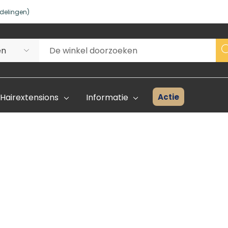
delingen)
Actie
Hairextensions
Informatie
Superhair Creator
Voorraad 
Start Hier
Kleurenka
FAQ