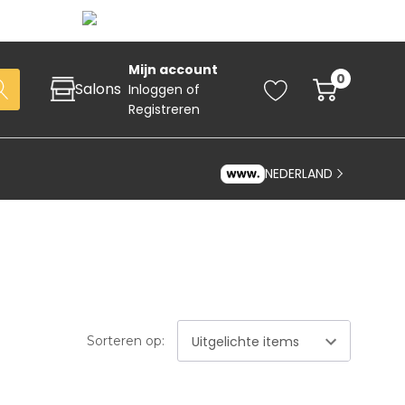
Mijn account
0
Salons
Inloggen
of
Registreren
NEDERLAND
Zoeken
Sorteren op:
art