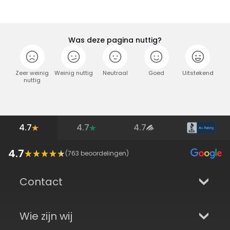
Was deze pagina nuttig?
Zeer weinig
Weinig nuttig
Neutraal
Goed
Uitstekend
nuttig
4.7
4.7
4.7
4.7
(
763
beoordelingen)
Contact
Wie zijn wij