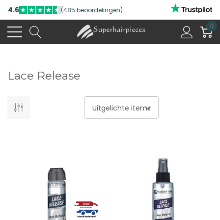
4.6
(485 beoordelingen)
0
Lace Release