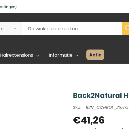
delingen)
Actie
Hairextensions
Informatie
Back2Natural H
Superhair Creator
Voorraad 
SKU:
B2N_C#HBOL_237ml
Start Hier
Kleurenka
€41,26
FAQ