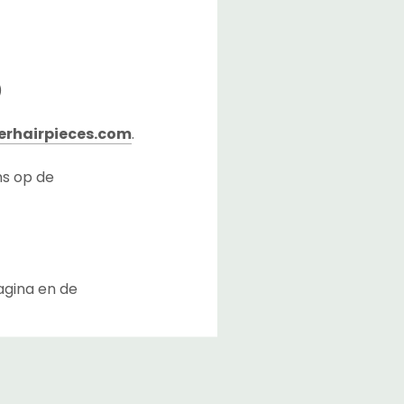
)
rhairpieces.com
.
ns op de
agina en de
lusief de overdrachttijd
n Nederland.
bij u aan te komen nadat