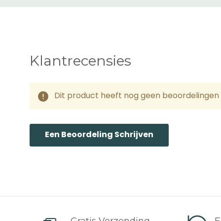
de zending is verzonden 
niet garanderen, daarom
*Alle weergegeven lever
Klantrecensies
Zone 1 Levertijd en Ko
Nederland, Frankrijk, D
Dit product heeft nog geen beoordelingen 
Via DPD/UPS (1-3 dage
Bij bestelwaarde tusse
Een Beoordeling Schrijven
Bij bestelwaarde vanaf 
Spanje, Italië
Via DPD/UPS (2-4 dage