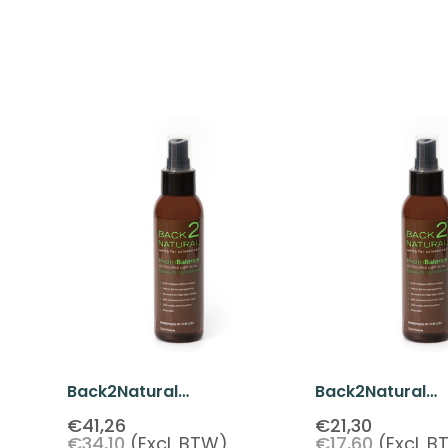
Back2Natural
Back2Natural
HydroBalance Spray-On
HydroBalance 
€41,26
€21,30
€34,10
(Excl. BTW)
€17,60
(Excl. 
Leave-In Conditioner 237
Leave-In Condit