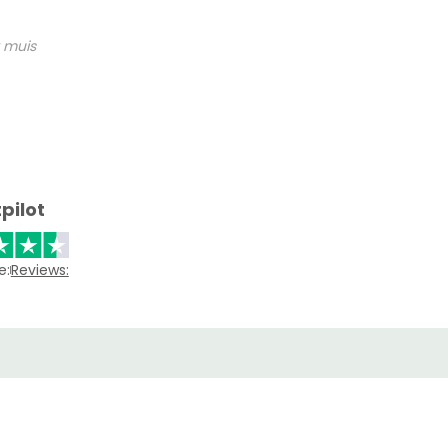
 muis
pilot
e:
Reviews: