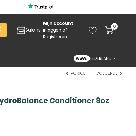
Mijn account
0
Salons
Inloggen
of
Registreren
NEDERLAND
VORIGE
VOLGENDE
ydroBalance Conditioner 8oz
Zoeken
art