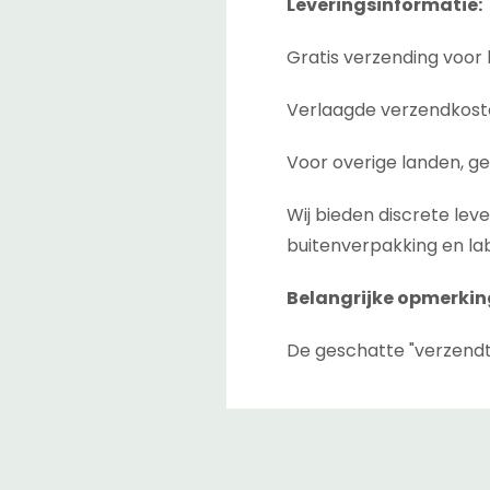
Leveringsinformatie:
Gratis verzending voor 
Verlaagde verzendkoste
Voor overige landen, ge
Wij bieden discrete lev
buitenverpakking en lab
Belangrijke opmerkin
De geschatte "verzendt
afrekenpagina. Dit is de
tussen magazijnen als 
De geschatte "levertijd