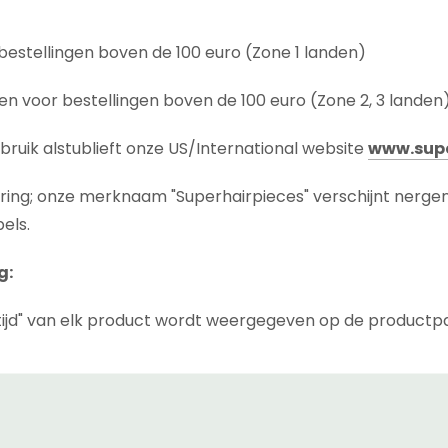
bestellingen boven de 100 euro (Zone 1 landen)
n voor bestellingen boven de 100 euro (Zone 2, 3 landen
bruik alstublieft onze US/International website
www.supe
ering; onze merknaam "Superhairpieces" verschijnt nerge
els.
g:
ijd" van elk product wordt weergegeven op de productp
 tijd die nodig is voordat het product wordt verzonden, inc
we het product niet op voorraad hebben in ons magazijn i
" van de zending is de tijd die het pakket nodig heeft om 