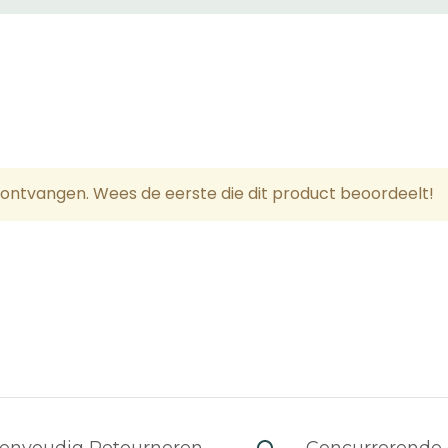
(afhankelijk van de landzone en koerier die u kiest). Koer
 kunnen wij dat ook niet doen.
tijden en verzendtijden zijn in werkdagen.
sten
uitsland, België, Oostenrijk, Denemarken, Luxemburg
ontvangen. Wees de eerste die dit product beoordeelt!
n)
n 0€ - 99€: verzendkosten 10€
100€: Gratis verzending
n)