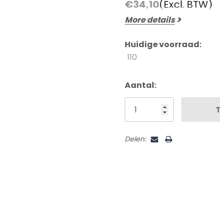
Beoordelingen En Getuigenissen
€34,10
(Excl. BTW)
Contact
More details
Verzending En Retourneren
Huidige voorraad:
Blog
110
Aantal:
Delen: