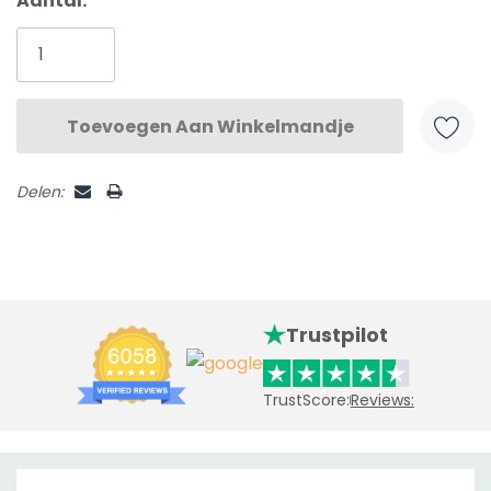
Aantal:
Huidige
voorraad:
Delen:
Trustpilot
TrustScore:
Reviews: