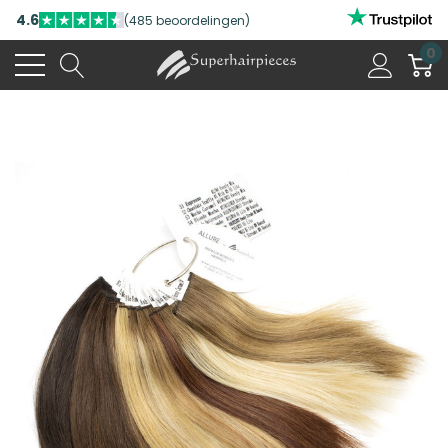
4.6
(485 beoordelingen)
0