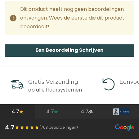
Dit product heeft nog geen beoordelingen
ontvangen. Wees de eerste die dit product
beoordeelt!
Een Beoordeling Schrijven
Gratis Verzending
Eenvou
op alle Haarsystemen
4.7
4.7
4.7
4.7
(
763
beoordelingen)