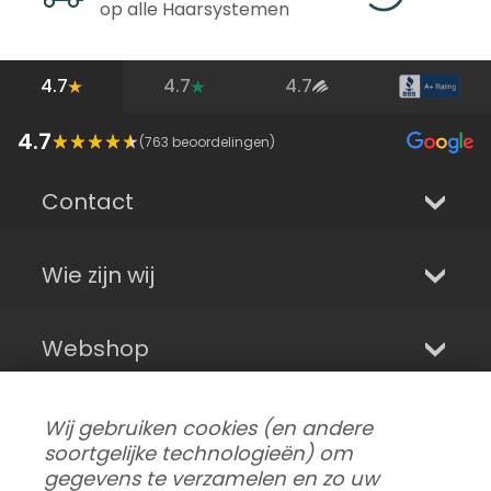
op alle Haarsystemen
4.7
4.7
4.7
4.7
(
763
beoordelingen)
Contact
Wie zijn wij
Webshop
Aanmelden en sociale media
Wij gebruiken cookies (en andere
soortgelijke technologieën) om
gegevens te verzamelen en zo uw