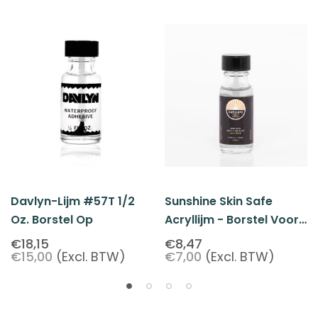
Davlyn-Lijm #57T 1/2
Sunshine Skin Safe
Oz. Borstel Op
Acryllijm - Borstel Voor
Dagelijks Gebruik Op 0.5
€18,15
€8,47
€15,00
(Excl. BTW)
€7,00
(Excl. BTW)
Oz