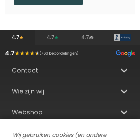
4.7
4.7
4.7
4.7
(
763
beoordelingen)
Contact
Wie zijn wij
Webshop
Aanmelden en sociale media
Wij gebruiken cookies (en andere