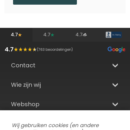
4.7
4.7
4.7
4.7
(
763
beoordelingen)
Contact
Wie zijn wij
Webshop
Aanmelden en sociale media
Wij gebruiken cookies (en andere