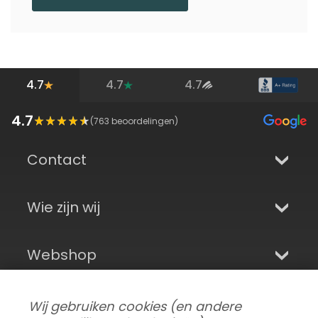
4.7
4.7
4.7
4.7
(
763
beoordelingen)
Contact
Wie zijn wij
Webshop
Aanmelden en sociale media
Wij gebruiken cookies (en andere