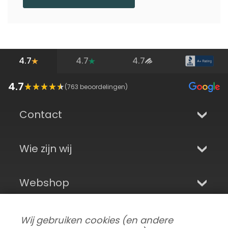
4.7
4.7
4.7
4.7
(
763
beoordelingen)
Contact
Wie zijn wij
Webshop
Aanmelden en sociale media
Wij gebruiken cookies (en andere